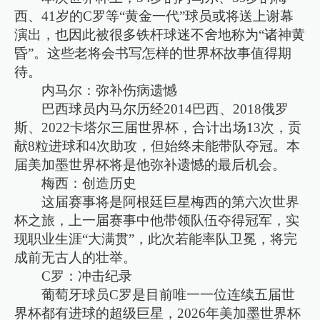
西、41岁的C罗等“黄金一代”球员或将送上谢幕
演出，也因此被很多铁杆球迷不舍地称为“诸神黄
昏”。这些老将会书写怎样的世界杯故事值得期
待。
内马尔：弥补伤病遗憾
巴西球员内马尔历经2014巴西、2018俄罗
斯、2022卡塔尔三届世界杯，合计出场13次，贡
献8粒进球和4次助攻，但始终未能带队夺冠。本
届美加墨世界杯将是他弥补遗憾的最后机会。
梅西：创造历史
这届赛事将是阿根廷巨星梅西的第六次世界
杯之旅，上一届赛事中他带领队伍夺得冠军，实
现职业生涯“大满贯”，此次若能率队卫冕，将完
成前无古人的壮举。
C罗：冲击纪录
葡萄牙球员C罗是目前唯一一位连续五届世
界杯都有进球的超级巨星，2026年美加墨世界杯