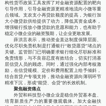
构性货币政策工具发挥了对金融资源配置的靶向
引导作用，引导金融资源更精准地流向小微等重
点领域。支农支小再贷款额度的提高，为银行加
大小微贷款供给提供了动力，降低其资金成本，
增强银行投放小微贷款的意愿和能力，也有助于
稳定小微企业的融资预期，让企业更敢发展。
薛洪言表示，推动资金直达制度保障层面、
优化尽职免责机制是打通银行“敢贷愿贷”堵点的
关键。监管部门已明确要求银行细化尽职标准和
免责情形，与不良容忍度有效结合，切实打消基
层信贷人员的顾虑。同时，通过强化内部考核激
励，在信贷规模、定价和费用配置上给予倾斜，
结合首贷户专项支持，推动金融资源向薄弱环节
精准下沉，形成“能贷、会贷”的长效机制。
聚焦融资痛点
外贸和科技型小微企业是稳住外贸基本盘、
培育新质生产力的重要微观载体。加大金融扶