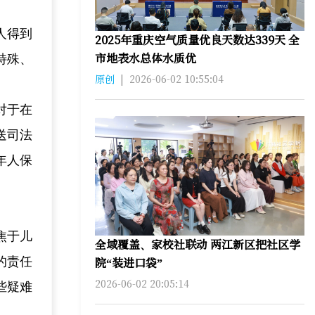
人得到
2025年重庆空气质量优良天数达339天 全
市地表水总体水质优
特殊、
原创
|
2026-06-02 10:55:04
对于在
送司法
年人保
焦于儿
全域覆盖、家校社联动 两江新区把社区学
院“装进口袋”
的责任
2026-06-02 20:05:14
些疑难