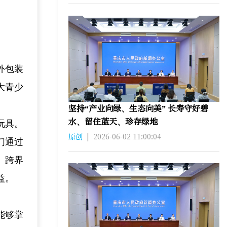
外包装
大青少
坚持“产业向绿、生态向美” 长寿守好碧
水、留住蓝天、珍存绿地
玩具。
原创
|
2026-06-02 11:00:04
们通过
、跨界
益。
能够掌