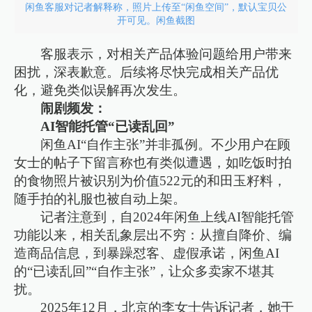
闲鱼客服对记者解释称，照片上传至“闲鱼空间”，默认宝贝公
开可见。闲鱼截图
客服表示，对相关产品体验问题给用户带来
困扰，深表歉意。后续将尽快完成相关产品优
化，避免类似误解再次发生。
闹剧频发：
AI智能托管“已读乱回”
闲鱼AI“自作主张”并非孤例。不少用户在顾
女士的帖子下留言称也有类似遭遇，如吃饭时拍
的食物照片被识别为价值522元的和田玉籽料，
随手拍的礼服也被自动上架。
记者注意到，自2024年闲鱼上线AI智能托管
功能以来，相关乱象层出不穷：从擅自降价、编
造商品信息，到暴躁怼客、虚假承诺，闲鱼AI
的“已读乱回”“自作主张”，让众多卖家不堪其
扰。
2025年12月，北京的李女士告诉记者，她于