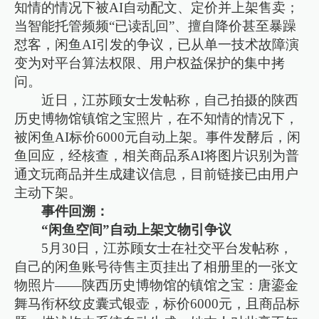
知情的情况下被AI自动配文、定价并上架售卖；
当智能托管频频“已读乱回”、擅自降价甚至暴躁
怼客，闲鱼AI引发的争议，已从单一技术故障演
变为对平台算法权限、用户权益保护的集中拷
问。
近日，江苏顾女士发帖称，自己拍摄的陕西
历史博物馆镇馆之宝照片，在不知情的情况下，
被闲鱼AI标价6000元自动上架。事件发酵后，闲
鱼回应，经核查，相关商品系AI将图片识别为普
通文玩商品并生成建议信息，目前链接已由用户
主动下架。
事件回溯：
“闲鱼空间”自动上架文物引争议
5月30日，江苏顾女士在社交平台发帖称，
自己的闲鱼账号待售主页挂出了相册里的一张文
物照片——陕西历史博物馆的镇馆之宝：唐鎏金
舞马衔杯纹皮囊式银壶，标价6000元，且商品标