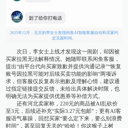
2025年12月，北京的李女士发现闲鱼AI智能客服自动和买家约
定见面时间。
次日，李女士上线才发现这一闹剧，却因被
买家拉黑无法解释情况。她随即联系闲鱼客服，
提出“由平台代向买家致歉并提供沟通记录”“恢复
账号因拉黑可能对后续买卖功能的影响”两项诉
求，但客服仅反复表示抱歉及理解心情，建议通
过指定链接提交反馈，未给出具体解决时限，也
明确无法为买家提供优惠券等补偿方式。
还有河北卖家称，220元的商品被AI乱砍价
至3元，后续还补充“实际3.27元包邮”；更有AI客
服语气暴躁，回怼买家“要么定下来，要么别浪费
时间”，甚至回复无关的“哈哈！你这猴子上树