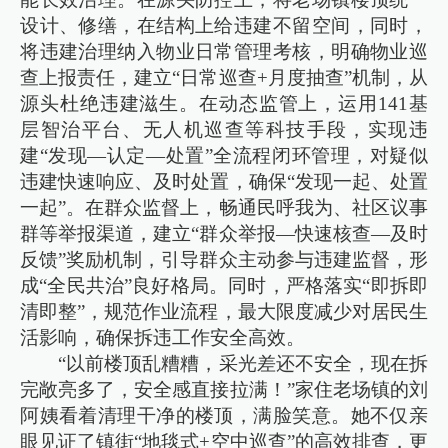
设计、修缮，在结构上给违建不留空间，同时，
将违建治理纳入物业日常管理考核，明确物业巡
查上报责任，建立“日常巡查+月度抽查”机制，从
源头杜绝违建滋生。在动态监管上，运用141基
层智治平台、无人机巡查等科技手段，实现违
建“发现—认定—处置”全流程闭环管理，对疑似
违建快速响应、及时处置，确保“发现一起、处置
一起”。在群众监督上，畅通民呼我为、社区议事
群等举报渠道，建立“群众举报—快速核查—及时
反馈”奖励机制，引导群众主动参与违建监督，形
成“全民共治”良好格局。同时，严格落实“即拆即
清即整”，规范作业流程，最大限度减少对居民生
活影响，确保拆违工作安全高效。
“以前楼顶乱糟糟，采光差还不安全，现在拆
完敞亮多了，安全感直接拉满！”家住老场镇的刘
阿姨看着清理干净的楼顶，满脸笑意。她不仅亲
眼见证了镇街“地毯式+空中巡查”的高效排查，更