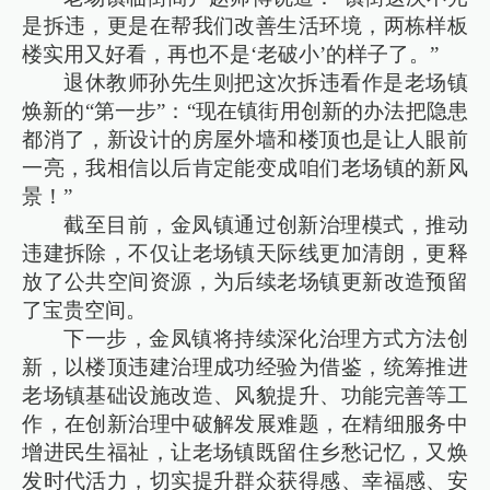
是拆违，更是在帮我们改善生活环境，两栋样板
楼实用又好看，再也不是‘老破小’的样子了。”
退休教师孙先生则把这次拆违看作是老场镇
焕新的“第一步”：“现在镇街用创新的办法把隐患
都消了，新设计的房屋外墙和楼顶也是让人眼前
一亮，我相信以后肯定能变成咱们老场镇的新风
景！”
截至目前，金凤镇通过创新治理模式，推动
违建拆除，不仅让老场镇天际线更加清朗，更释
放了公共空间资源，为后续老场镇更新改造预留
了宝贵空间。
下一步，金凤镇将持续深化治理方式方法创
新，以楼顶违建治理成功经验为借鉴，统筹推进
老场镇基础设施改造、风貌提升、功能完善等工
作，在创新治理中破解发展难题，在精细服务中
增进民生福祉，让老场镇既留住乡愁记忆，又焕
发时代活力，切实提升群众获得感、幸福感、安