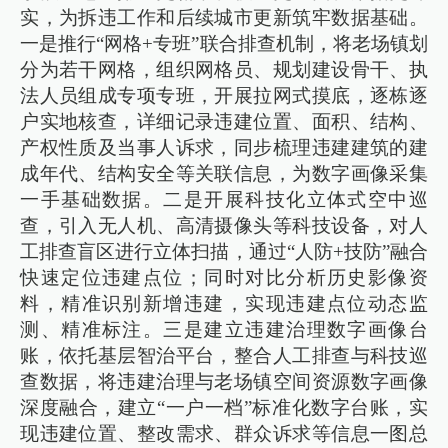
实，为拆违工作和后续城市更新筑牢数据基础。
一是推行“网格+专班”联合排查机制，将老场镇划
分为若干网格，组织网格员、规划建设骨干、执
法人员组成专项专班，开展拉网式摸底，逐栋逐
户实地核查，详细记录违建位置、面积、结构、
产权性质及当事人诉求，同步梳理违建建筑的建
成年代、结构安全等关联信息，为数字画像采集
一手基础数据。二是开展科技化立体式空中巡
查，引入无人机、高清摄像头等科技设备，对人
工排查盲区进行立体扫描，通过“人防+技防”融合
快速定位违建点位；同时对比分析历史影像资
料，精准识别新增违建，实现违建点位动态监
测、精准标注。三是建立违建治理数字画像台
账，依托基层智治平台，整合人工排查与科技巡
查数据，将违建治理与老场镇空间资源数字画像
深度融合，建立“一户一档”标准化数字台账，实
现违建位置、整改需求、群众诉求等信息一图总