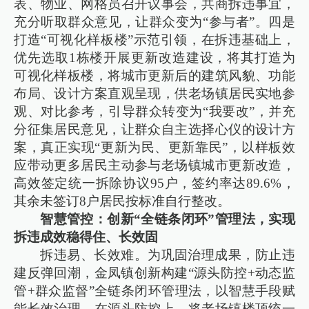
表、物业、网格员召开议事会，共商拆违事宜，
充分听取群众意见，让群众变为“参与者”。四是
打造“可视化样板楼”示范引领，在拆违基础上，
优先选取1栋楼开展更新改造建设，将其打造为
可视化样板楼，将城市更新后的建筑风貌、功能
布局、设计方案直观呈现，供老场镇居民实地参
观、对比参考，引导群众转变为“我要改”，并充
分征集居民意见，让群众自主选择心仪的设计方
案，真正实现“更新为民、更新靠民”，以样板效
应带动更多居民主动参与老场镇城市更新改造，
高效签定统一拆除协议95户，签约率达89.6%，
其余未签订8户居民按标准自行整改。
智慧管控：创新“全链条闭环”管理法，实现
拆违成效稳得住、长效固
拆违易、长效难。为巩固治理成果，防止违
建反弹回潮，金凤镇创新构建“源头防控+动态监
管+群众监督”全链条闭环管理法，以智慧手段赋
能长效治理。在源头防控上，将老场镇楼顶统一