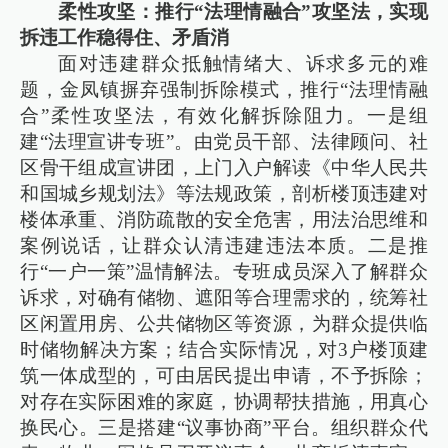
柔性攻坚：推行“法理情融合”攻坚法，实现
拆违工作稳得住、矛盾消
面对违建群众抵触情绪大、诉求多元的难
题，金凤镇摒弃强制拆除模式，推行“法理情融
合”柔性攻坚法，有效化解拆除阻力。一是组
建“法理宣讲专班”。由党员干部、法律顾问、社
区骨干组成宣讲团，上门入户解读《中华人民共
和国城乡规划法》等法规政策，剖析楼顶违建对
楼体承重、消防疏散的安全危害，用法治思维和
案例说话，让群众认清违建违法本质。二是推
行“一户一策”温情解法。专班成员深入了解群众
诉求，对确有储物、遮阳等合理需求的，统筹社
区闲置用房、公共储物区等资源，为群众提供临
时储物解决方案；结合实际情况，对3户楼顶建
筑一体成型的，可由居民提出申请，不予拆除；
对存在实际困难的家庭，协调帮扶措施，用真心
换民心。三是搭建“议事协商”平台。组织群众代