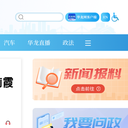
汽车
华龙直播
政法
莉霞