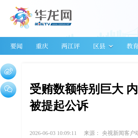
要闻
重庆
两江评
区县
教
受贿数额特别巨大 
被提起公诉
2026-06-03 10:09:11
来源：
央视新闻客户