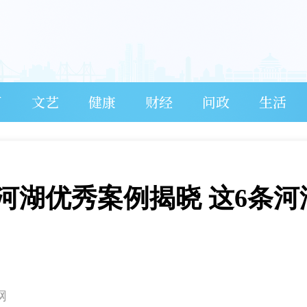
育
文艺
健康
财经
问政
生活
丽河湖优秀案例揭晓 这6条河
网