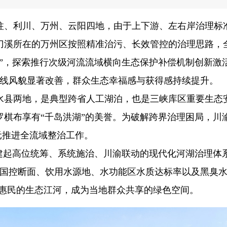
柱、利川、万州、云阳四地，由于上下游、左右岸治理标
刀溪所在的万州区按照精准治污、长效管控的治理思路，
”，探索推行次级河流流域横向生态保护补偿机制创新激
岸线风貌显著改善，群众生态幸福感与获得感持续提升。
水县两地，是典型跨省人工湖泊，也是三峡库区重要生态
罗棋布享有“千岛洪湖”的美誉。为破解跨界治理困局，川
元推进全流域整治工作。
搭建起高位统筹、系统施治、川渝联动的现代化河湖治理体
域国控断面、饮用水源地、水功能区水质达标率以及黑臭
、惠民的生态江河，成为当地群众共享的绿色空间。