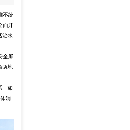
准不统
全面开
活治水
安全屏
渝两地
系。如
水体消