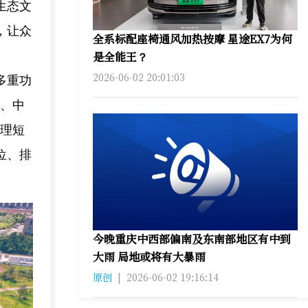
生态文
，让众
全系标配座椅通风加热按摩 星途EX7为何
是全能王？
2026-06-02 20:01:03
多重功
水、中
治理短
位、排
今晚重庆中西部偏南及东南部地区有中到
大雨 局地或将有大暴雨
原创
|
2026-06-02 19:16:14