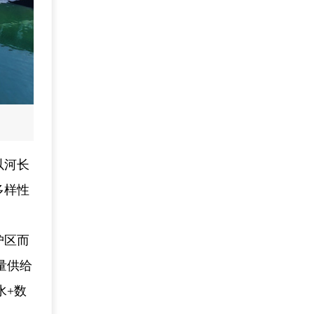
以河长
多样性
护区而
量供给
水+数