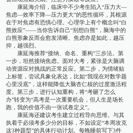
康延海介绍，临床中不少考生陷入“压力大—
焦虑—效率下降—压力更大”的恶性循环，其根源
在于对焦虑有恐惧心理。心理学上有个概念叫“白
熊效应”——当你告诉自己“别想白熊”，脑海中的
白熊形象反而会愈发清晰。焦虑亦是如此，越压
抑，越强烈。
康延海推荐“接纳、命名、重构”三步法。第
一步，坦然接纳焦虑。面对大考，紧张是大脑调
动资源应对挑战的正常反应。第二步，为情绪贴
上标签，尝试具象化表达，比如“我现在对数学题
心里没底”，这样能降低大脑杏仁核的过度激活程
度。第三步，进行认知重构，将“考砸了怎么
办”转变为“高考是一次重要机会，但人生是场长
跑，我的价值不由一张试卷定义”。
康延海还建议考生建立过程导向思维。与其
执着于必须考多少分的目标，不如设定“本周攻克
这3种题型”的具体行动计划。每晚睡前写下3件