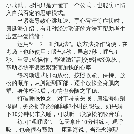
小成就，哪怕只是弄懂了一个公式，也能防止陷
入自我否定的思维模式。
当紧张导致心跳加速、手心冒汗等症状时，
康延海介绍，有几种经过验证的方法可帮助考生
迅速平复情绪：
运用“4—7—8呼吸法”。该方法操作简便，在
考场上也能使用：吸气4秒，屏息7秒，呼气8
秒。重复3轮操作，能够激活副交感神经系统，
帮助尽快平复因紧张而加快的心率。
练习渐进式肌肉放松。按照收紧、保持、放
松的顺序，从脚趾到面部，逐个放松全身肌肉
群。身体松弛后，心情也会随之平稳。
打破睡眠执念。对于考前失眠，康延海特别
提醒，务必摒弃必须睡够8小时的想法。如果躺
下30分钟仍未入睡，可以听一段放松的轻音乐。
练习“观呼吸”。“每天拿出10分钟练习‘观呼
吸’，也会很有帮助。”康延海说，当杂念浮现