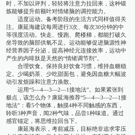
时，不加以评判，轻轻将注意力拉回来，这种锻
炼能够提升前额叶对情绪脑的调控能力。
适度运动。备考阶段的生活方式同样值得关
注。康延海建议每周进行3次、每次30分钟的中
等强度活动。快走、慢跑、爬楼梯，都能打破久
坐导致的脑部供氧不足。运动能够促进脑源性神
经营养因子分泌，提高神经元连接效率，运动中
产生的内啡肽是天然的“情绪调节剂”。
合理饮食。保持良好饮食习惯，维持血糖稳
定。少喝奶茶、少吃甜面包，避免因血糖大幅波
动引发烦躁和注意力涣散。
运用“5—4—3—2—1接地法”。如果紧张到
极点，该怎么办？康延海推荐“5—4—3—2—1接
地法”：看5个物体，触摸4种不同触感的东西，
聆听3种声音，闻2种气味，品尝1种味道。通过
感官锚定，将思维拉回当下。
康延海表示，考前减压，目标绝非追求零压