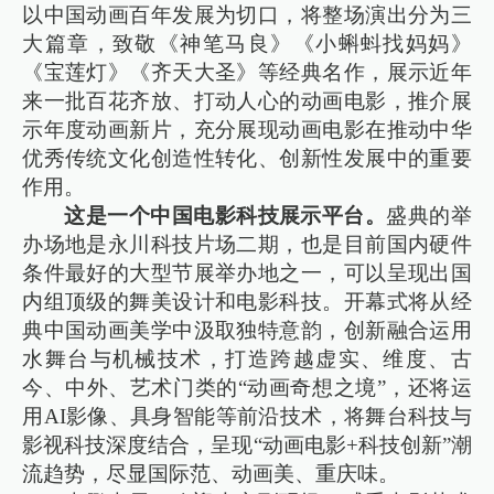
以中国动画百年发展为切口，将整场演出分为三
大篇章，致敬《神笔马良》《小蝌蚪找妈妈》
《宝莲灯》《齐天大圣》等经典名作，展示近年
来一批百花齐放、打动人心的动画电影，推介展
示年度动画新片，充分展现动画电影在推动中华
优秀传统文化创造性转化、创新性发展中的重要
作用。
这是一个中国电影科技展示平台。
盛典的举
办场地是永川科技片场二期，也是目前国内硬件
条件最好的大型节展举办地之一，可以呈现出国
内组顶级的舞美设计和电影科技。开幕式将从经
典中国动画美学中汲取独特意韵，创新融合运用
水舞台与机械技术，打造跨越虚实、维度、古
今、中外、艺术门类的“动画奇想之境”，还将运
用AI影像、具身智能等前沿技术，将舞台科技与
影视科技深度结合，呈现“动画电影+科技创新”潮
流趋势，尽显国际范、动画美、重庆味。