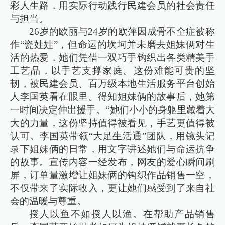
彩人生路，用实际行动践行民建会员的社会责任
与担当。
26岁的欧丽与24岁的欧萍因成骨不全症被称
作“瓷娃娃”，但命运的坎坷并未磨去姐妹俩对生
活的热爱，她们凭借一双巧手钩织出各类精美手
工艺品，以手艺支撑家庭。这份难能可贵的坚
韧，被民建会员、百万级本地生活服务平台创始
人李国英看在眼里。得知姐妹俩的故事后，她第
一时间决定伸出援手。“她们小小的身躯里藏着大
大的力量，这份坚持值得被看见，手艺更值得被
认可。李国英带领“大足生活通”团队，用镜头记
录下姐妹俩的日常，用文字讲述她们与命运抗争
的故事。宣传内容一经发布，网友的爱心瞬间刷
屏，订单量激增让姐妹俩的钩织作品销售一空，
不仅带来了实际收入，更让她们感受到了来自社
会的温暖与尊重。
授人以鱼不如授人以渔。在帮助产品销售