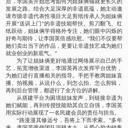
后，李国英开始思考如何为姐妹俩铺就更长久的
发展之路。结合大足深厚的非遗底蕴，她主动邀
请市级非遗代表性项目大足剪纸传承人为姐妹俩
开展“送训上门”的非遗技能帮扶。剪刀翻飞、红
纸跃动，姐妹俩学得格外专注，她们眼中闪烁的
好奇与期待，让李国英倍感欣慰。“我们不仅要帮
她们卖出当下的作品，更要让非遗技艺成为她们
就业创业的新底气。”
为了让姐妹俩更好地通过网络展示自己的手
艺，拓宽增收渠道，李国英再次发挥平台优势，
为她们进行直播相关的指导。手把手教两姐妹直
播、拍视频，从说什么，到怎么拍、怎么剪辑，
再到后台管理，都进行了全方位的讲解。
从搭建平台为困境姐妹发声，到链接非遗为
她们赋能，再到传授技能助其自立自强，李国英
用实际行动展现了一名民建会员的责任与担当。
“路漫漫其修远兮，吾将上下而求索。”多年
来，李国英带领团队深耕本土，从爱心助农销售