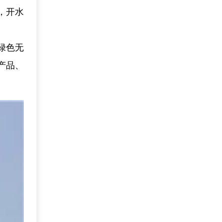
，开水
绿色无
产品、