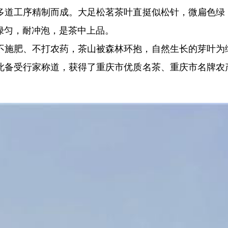
多道工序精制而成。大足松茗茶叶直挺似松针，微扁色绿
绿匀，耐冲泡，是茶中上品。
不施肥、不打农药，茶山被森林环抱，自然生长的芽叶为
此备受行家称道，获得了重庆市优质名茶、重庆市名牌农