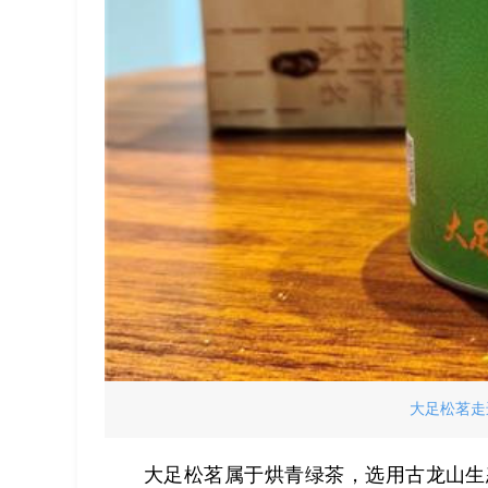
大足松茗走
大足松茗属于烘青绿茶，选用古龙山生