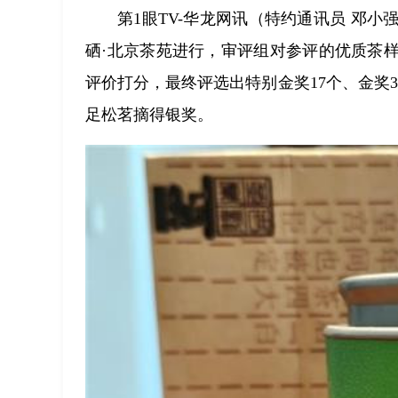
第1眼TV-华龙网讯（特约通讯员 邓
硒·北京茶苑进行，审评组对参评的优质茶
评价打分，最终评选出特别金奖17个、金奖
足松茗摘得银奖。