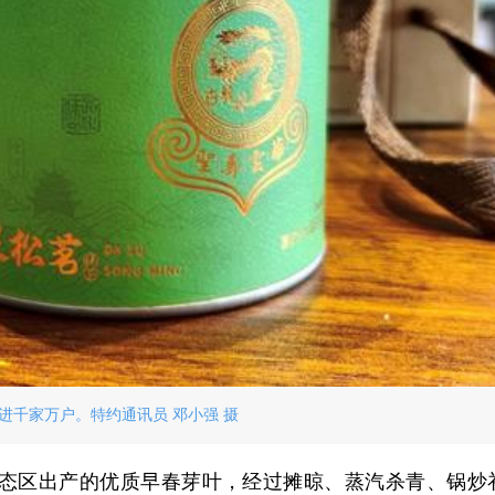
进千家万户。特约通讯员 邓小强 摄
态区出产的优质早春芽叶，经过摊晾、蒸汽杀青、锅炒