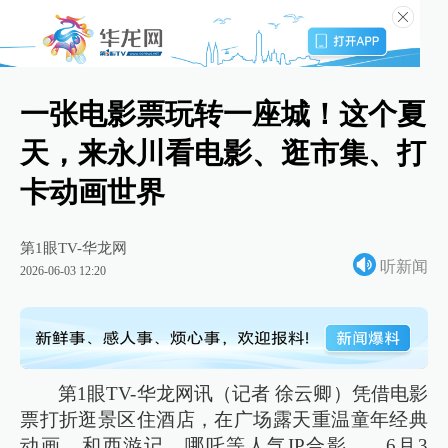
一张电影票玩转一座城！这个夏
天，来永川看电影、逛市集、打
卡动画世界
第1眼TV-华龙网
听新闻
2026-06-03 12:20
第1眼TV-华龙网讯（记者 徐云卿）凭借电影
票打折逛景区住酒店，在广场露天重温童年经典
动画，和西游记、哪吒等人气IP合影……6月3