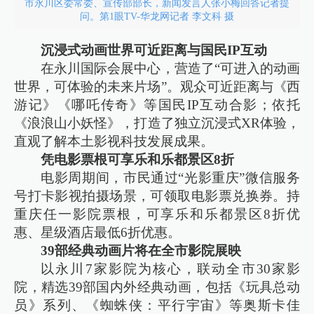
市永川区委常委、宣传部部长，新闻发言人张小梅回答记者提
问。第1眼TV-华龙网记者 李文科 摄
沉浸式动画世界可近距离与国民IP互动
在永川国际会展中心，营造了“可进入的动画
世界，可体验的未来片场”。观众可近距离与《西
游记》《哪吒传奇》等国民IP互动合影；依托
《浪浪山小妖怪》，打造了独立沉浸式XR体验，
直观了解本土影视科技发展成果。
凭电影票根可享乐和乐都景区8折
电影周期间，市民通过“光影重庆”微信服务
号打卡影视拍摄场景，可领取电影票兑换券。持
重庆任一影院票根，可享乐和乐都景区8折优
惠、星级酒店最低6折优惠。
39部经典动画片将在全市影院展映
以永川7家影院为核心，联动全市30家影
院，精选39部国内外经典动画，包括《玩具总动
员》系列、《蜘蛛侠：平行宇宙》等奥斯卡佳