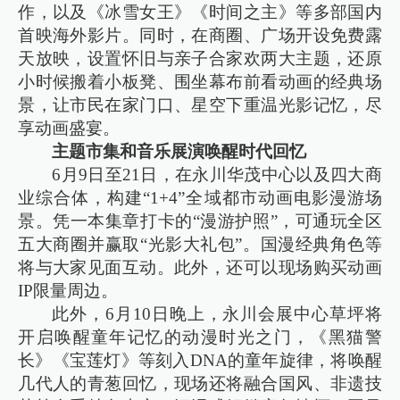
作，以及《冰雪女王》《时间之主》等多部国内
首映海外影片。同时，在商圈、广场开设免费露
天放映，设置怀旧与亲子合家欢两大主题，还原
小时候搬着小板凳、围坐幕布前看动画的经典场
景，让市民在家门口、星空下重温光影记忆，尽
享动画盛宴。
主题市集和音乐展演唤醒时代回忆
6月9日至21日，在永川华茂中心以及四大商
业综合体，构建“1+4”全域都市动画电影漫游场
景。凭一本集章打卡的“漫游护照”，可通玩全区
五大商圈并赢取“光影大礼包”。国漫经典角色等
将与大家见面互动。此外，还可以现场购买动画
IP限量周边。
此外，6月10日晚上，永川会展中心草坪将
开启唤醒童年记忆的动漫时光之门，《黑猫警
长》《宝莲灯》等刻入DNA的童年旋律，将唤醒
几代人的青葱回忆，现场还将融合国风、非遗技