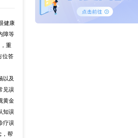
。眼健康
内障等
点，重
方位答
涵以及
常见误
视黄金
认知误
诊疗误
念，帮