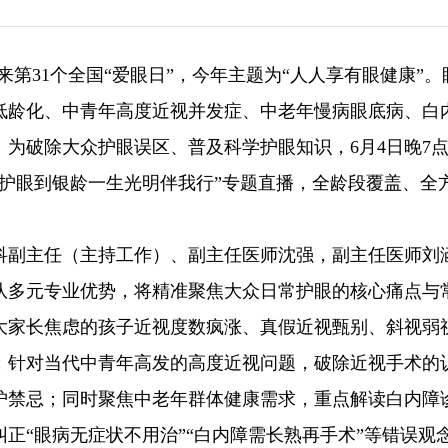
将迎来第31个全国“爱眼日”，今年主题为“人人享有眼健康”
低龄化、中青年高度近视并发症、中老年慢病眼底病、白
为破除大众护眼误区、普及科学护眼知识，6月4日晚7
护眼到银龄一生光明伴我行”专题直播，全龄段覆盖、全
科副主任（主持工作）、副主任医师沈强，副主任医师刘
队多元专业优势，将精准聚焦大众日常护眼的核心痛点与
大家长焦虑的孩子近视度数疯涨、真假近视甄别、斜视弱
；针对当代中青年高发的高度近视问题，破除近视手术的
护禁忌；同时聚焦中老年群体健康需求，重点解读白内障
正“眼病无症状不用治”“白内障需长熟再手术”等错误观