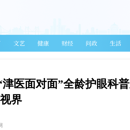
育
文艺
健康
财经
问政
生活
“津医面对面”全龄护眼科
晰视界
网