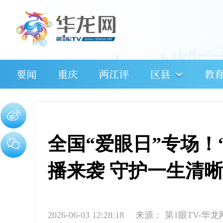
要闻
重庆
两江评
区县
教
全国“爱眼日”专场！
播来袭 守护一生清
2026-06-03 12:28:18
来源：
第1眼TV-华龙