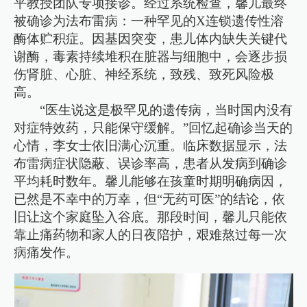
平教授团队专项接诊。经过系统检查，馨儿最终
被确诊为法布雷病：一种罕见的X连锁遗传性溶
酶体贮积症。因基因突变，患儿体内缺失关键代
谢酶，毒素持续堆积在脏器与细胞中，会逐步损
伤肾脏、心脏、神经系统，致残、致死风险极
高。
“医生说这是极罕见的遗传病，当时国内没有
对症特效药，只能保守缓解。”回忆起确诊当天的
心情，李女士依旧满心沉重。临床数据显示，法
布雷病症状隐蔽、误诊率高，患者从发病到确诊
平均耗时数年。馨儿能够在孩童时期明确病因，
已然是不幸中的万幸，但“无药可医”的结论，依
旧让这个家庭坠入谷底。那段时间，馨儿只能依
靠止痛药物和家人的日夜陪护，艰难熬过每一次
病痛发作。