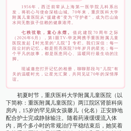
1956年，西迁前辈从上海第一医学院儿科系出
发，将初心与使命深植山城。70年来，重庆医科大学
附属儿童医院从“援建者”变为“守护者”，成为巴山渝
水间无数孩子信赖的健康港湾。
七秩弦歌，童心永熠。
值此建院70周年之际
（2026年6月），第1眼TV-华龙网携手重医附属儿童
医院发起【时光里的“儿院”】专栏。我们深信：每一
段尘封的记忆，都是照亮医院70年岁月的星光；每一
个平凡的故事，都是医患同心、温暖同行最生动的注
脚。
现诚邀您打开记忆的相册，聊聊那段与“儿院”有
关的温暖时光，让星光汇聚，共同见证70年的深情厚
谊。
初夏时节，重庆医科大学附属儿童医院（以
下简称：重医附属儿童医院）两江院区肾脏科病
房内，15岁的罕见病女孩馨儿（化名）正安静地
配合护士完成静脉输注。随着药液缓缓流入体
内，两个多小时的常规治疗平稳结束后，她笑着