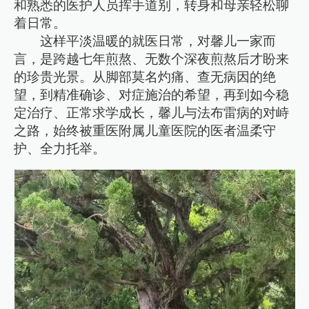
和熟悉的医护人员挥手道别，转身和母亲轻松聊
着日常。
这样平淡温暖的就医日常，对馨儿一家而
言，是跨越七年煎熬、无数个深夜煎熬后才盼来
的珍贵光景。从脚部莫名灼痛、查无病因的绝
望，到精准确诊、对症施治的希望，再到如今稳
定治疗、正常求学成长，馨儿与法布雷病的对峙
之路，始终被重医附属儿童医院的医者温柔守
护、全力托举。