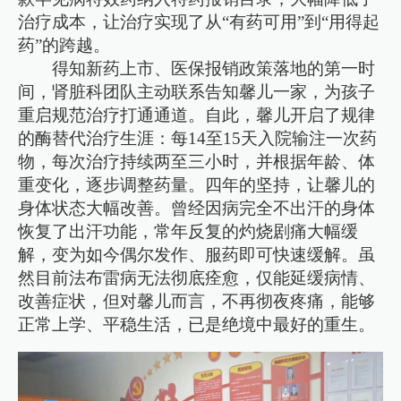
治疗成本，让治疗实现了从“有药可用”到“用得起
药”的跨越。
得知新药上市、医保报销政策落地的第一时
间，肾脏科团队主动联系告知馨儿一家，为孩子
重启规范治疗打通通道。自此，馨儿开启了规律
的酶替代治疗生涯：每14至15天入院输注一次药
物，每次治疗持续两至三小时，并根据年龄、体
重变化，逐步调整药量。四年的坚持，让馨儿的
身体状态大幅改善。曾经因病完全不出汗的身体
恢复了出汗功能，常年反复的灼烧剧痛大幅缓
解，变为如今偶尔发作、服药即可快速缓解。虽
然目前法布雷病无法彻底痊愈，仅能延缓病情、
改善症状，但对馨儿而言，不再彻夜疼痛，能够
正常上学、平稳生活，已是绝境中最好的重生。