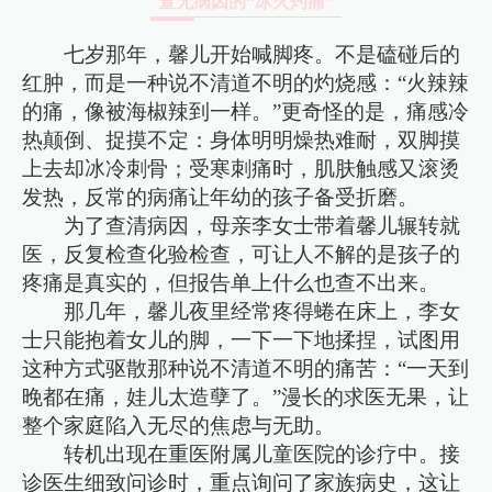
查无病因的“冰火灼痛”
七岁那年，馨儿开始喊脚疼。不是磕碰后的
红肿，而是一种说不清道不明的灼烧感：“火辣辣
的痛，像被海椒辣到一样。”更奇怪的是，痛感冷
热颠倒、捉摸不定：身体明明燥热难耐，双脚摸
上去却冰冷刺骨；受寒刺痛时，肌肤触感又滚烫
发热，反常的病痛让年幼的孩子备受折磨。
为了查清病因，母亲李女士带着馨儿辗转就
医，反复检查化验检查，可让人不解的是孩子的
疼痛是真实的，但报告单上什么也查不出来。
那几年，馨儿夜里经常疼得蜷在床上，李女
士只能抱着女儿的脚，一下一下地揉捏，试图用
这种方式驱散那种说不清道不明的痛苦：“一天到
晚都在痛，娃儿太造孽了。”漫长的求医无果，让
整个家庭陷入无尽的焦虑与无助。
转机出现在重医附属儿童医院的诊疗中。接
诊医生细致问诊时，重点询问了家族病史，这让