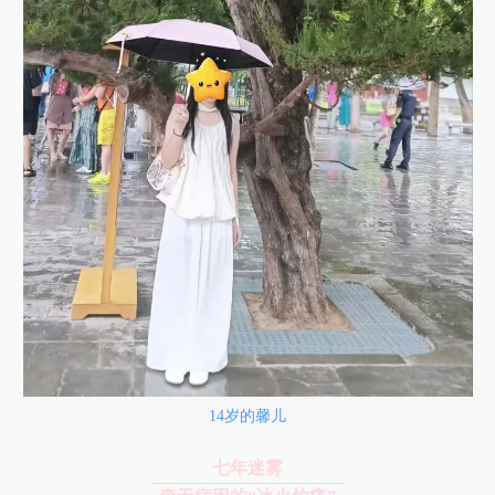
14岁的馨儿
七年迷雾