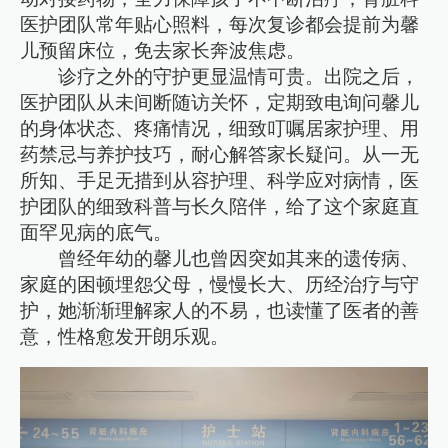
医护团队常年贴心照料，每次复诊都会提前为馨
儿预留床位，免去家长奔波焦虑。
诊疗之外的守护更显温情可贵。出院之后，
医护团队从未间断随访关怀，定期致电询问馨儿
的身体状态、疼痛情况，细致叮嘱居家护理、用
药禁忌与养护技巧，耐心解答家长疑问。从一无
所知、手足无措到从容护理、科学应对病情，医
护团队的细致科普与长久陪伴，给了这个家庭直
面罕见病的底气。
曾经年幼的馨儿也曾因突如其来的遗传病、
家庭的困顿埋怨父母，慢慢长大、历经治疗与守
护，她渐渐理解家人的不易，也读懂了医者的善
意，性格愈发开朗乐观。