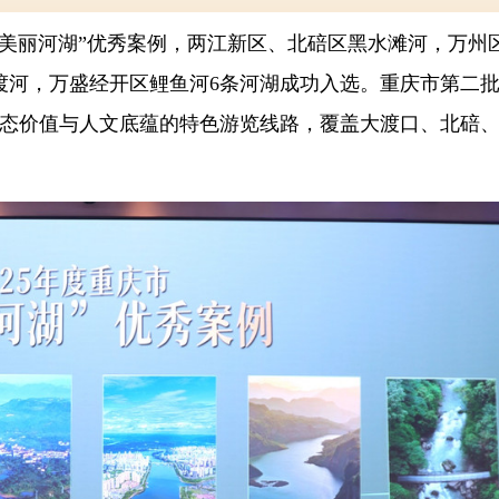
市“美丽河湖”优秀案例，两江新区、北碚区黑水滩河，万州
渡河，万盛经开区鲤鱼河6条河湖成功入选。重庆市第二
生态价值与人文底蕴的特色游览线路，覆盖大渡口、北碚