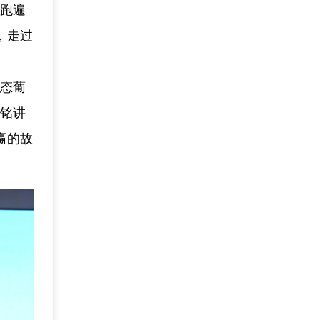
员跑遍
，走过
生态葡
科铭讲
赢的故