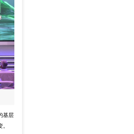
的基层
变。