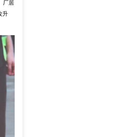
、厂居
改升