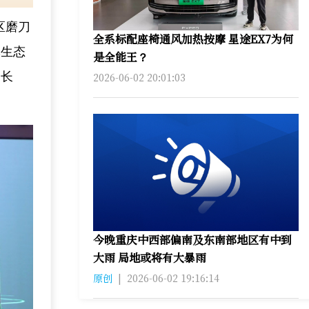
区磨刀
全系标配座椅通风加热按摩 星途EX7为何
批生态
是全能王？
、长
2026-06-02 20:01:03
今晚重庆中西部偏南及东南部地区有中到
大雨 局地或将有大暴雨
原创
|
2026-06-02 19:16:14