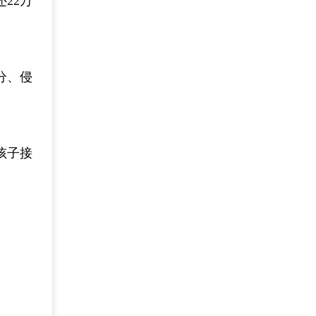
22万
分、侵
孩子接
。