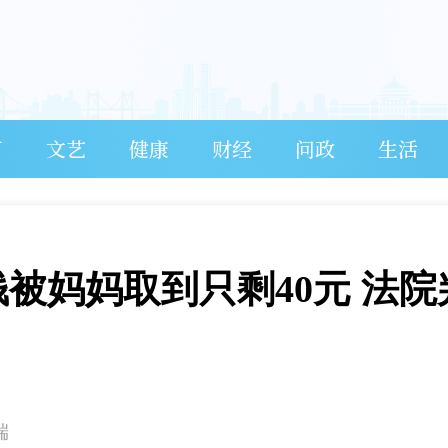
育
文艺
健康
财经
问政
生活
钱被妈妈取到只剩40元 法院
端