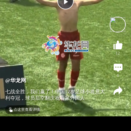
P
l
a
12
y
V
0
@华龙网
i
七战全胜，我们赢了！中国12岁足球小将意大
利夺冠，球员后空翻庆祝看呆外国人
d
点这里查看详情
e