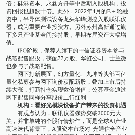
倍；硅港资本、永鑫方舟等中后期入股机构，投
资回报也超数十倍。此外，2022年4月的B＋轮融
资中，半导体测试设备龙头华峰测控入股联讯仪
器，成为重要产业投资方。另外苏州高新通过旗
下多只产业基金间接持股，早期布局资产大幅增
值。
IPO阶段，保荐人旗下的中信证券资本参与
战略配售跟投，获配77万股。华虹公司、士兰微
也参与了战略配售。
网下打新层面，幻方量化、九坤等头部百亿
量化私募参与网下询价获配新股，叠加上市后持
续大涨，打新持仓实现数倍增值；公募基金通过
网下配售同样分享股价上行红利。
机构：看好光模块设备扩产带来的投资机遇
有观点认为，联讯仪器强势突破2000元大
关，并非单纯的个股行情炒作，而是全球AI产业
高速迭代背景下，A股资本市场对“光通信全产业