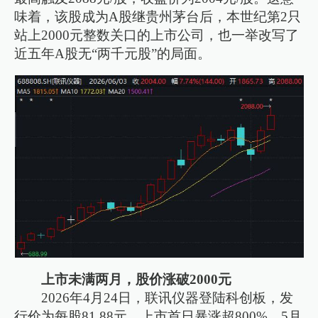
味着，该股成为A股继贵州茅台后，本世纪第2只
站上2000元整数关口的上市公司，也一举改写了
近五年A股无“两千元股”的局面。
上市未满两月，股价涨破2000元
2026年4月24日，联讯仪器登陆科创板，发
行价为每股81.88元，上市首日暴涨超800%。5月