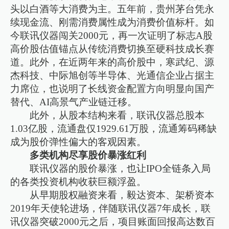
头以白酒等大消费为主。五年前，贵州茅台凭永
续现金流、刚需消费属性成为消费价值标杆。如
今联讯仪器闯关2000元，再一次证明了标志A股
高价股估值锚点从传统消费切换至硬科技成长赛
道。此外，在近两年来的高价股中，寒武纪、源
杰科技、中际旭创等半导体、光通信企业占据主
力席位，也说明了长线资金配置方向明显向国产
替代、AI高景气产业链迁移。
此外，从股本结构来看，联讯仪器总股本
1.03亿股，流通盘仅1929.61万股，流通筹码稀缺
成为股价弹性偏大的客观因素。
多类机构尽享股价暴涨红利
联讯仪器的股价暴涨，也让IPO全链条入局
的各类投资机构收获巨额浮盈。
从早期股权融资来看，毅达资本、架桥资本
2019年天使轮进场，伴随联讯仪器7年成长，联
讯仪器突破2000元之后，项目账面回报高达数百