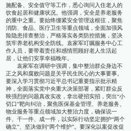
施配备、安全值守等工作，悉心询问入住老人的
饮食起居和健康状况。他强调，安全是养老服务
的重中之重。要始终绷紧安全管理这根弦，聚焦
消防、食品、医疗卫生等重点领域，全面加强风
险隐患排查整治，严格落实各类防控措施，坚决
筑牢养老机构安全防线。袁家军叮嘱服务中心工
作人员，要带着责任和感情照顾好老人生活起
居，让他们安享幸福晚年。
袁家军在调研中强调，集中整治群众身边不
正之风和腐败问题是关乎民生民心的大事要事。
要深入学习贯彻习近平总书记重要指示批示精
神，全面落实党中央重大决策部署，紧盯群众反
映强烈的问题真改实改，拿出硬招实招，突出“小
切口”靶向纠治，聚焦医保基金管理、养老服务、
物业服务等重点领域加大整治力度，确保说一
件、干一件、成一件，以实际行动坚定拥护“两个
确立”、坚决做到“两个维护”。要深化以案促改促