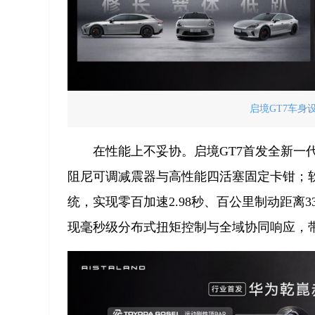
启境GT7车身
在性能上不妥协。启境GT7首发全新一
阻尼可调减震器与高性能四活塞固定卡钳；软件
统，实现零百加速2.98秒、百公里制动距
现毫秒级分布式扭矩控制与全域协同响应，带