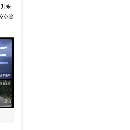
提升乘
腔空簧