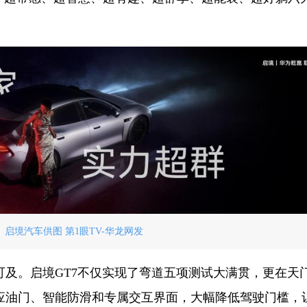
。 启境汽车供图 第1眼TV-华龙网发
及。启境GT7不仅实现了弯道五项测试大满贯，更在天
应油门、智能防滑和专属交互界面，大幅降低驾驶门槛，