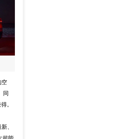
构空
。同
兼得。
最新、
大超能