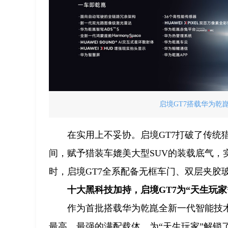
启境GT7搭载华为乾崑
在实用上不妥协。启境GT7打破了传统
间，赋予猎装车媲美大型SUV的装载底气
时，启境GT7全系配备无框车门、双层夹胶
十大黑科技加持，启境GT7为“天生玩家
作为首批搭载华为乾崑全新一代智能技术
最高、最强的满配载体，为“天生玩家”解锁