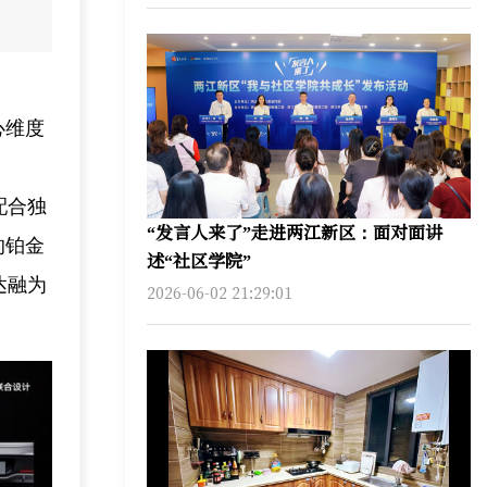
心维度
配合独
“发言人来了”走进两江新区：面对面讲
的铂金
述“社区学院”
达融为
2026-06-02 21:29:01