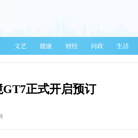
育
文艺
健康
财经
问政
生活
启境GT7正式开启预订
网