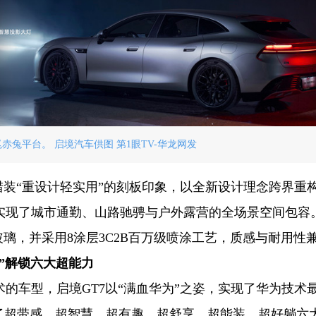
赤兔平台。 启境汽车供图 第1眼TV-华龙网发
猎装“重设计轻实用”的刻板印象，以全新设计理念跨界重
，实现了城市通勤、山路驰骋与户外露营的全场景空间包容
玻璃，并采用8涂层3C2B百万级喷涂工艺，质感与耐用性
”解锁六大超能力
的车型，启境GT7以“满血华为”之姿，实现了华为技术
了超带感、超智慧、超有趣、超舒享、超能装、超好躺六