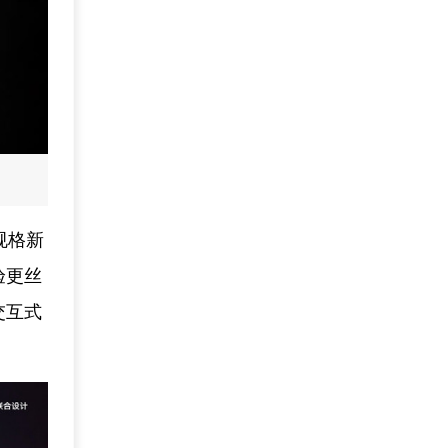
规格新
验更丝
交互式