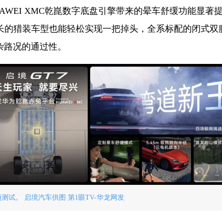
WEI XMC乾崑数字底盘引擎带来的晕车舒缓功能显著
米车长的猎装车型也能轻松实现一把掉头，全系标配的闭式双
杂路况的通过性。
项测试。 启境汽车供图 第1眼TV-华龙网发