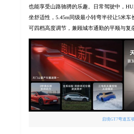
也能享受山路驰骋的乐趣。日常驾驶中，HUA
坐舒适性，5.45m同级最小转弯半径让5
可四档高度调节，兼顾城市通勤的平顺与复
启境GT7弯道五