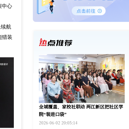
演中心
长续航
能猎装
全域覆盖、家校社联动 两江新区把社区学
院“装进口袋”
2026-06-02 20:05:14