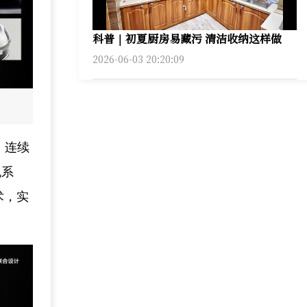
科普｜初夏厨房易藏污 清洁收纳这样做
2026-06-03 20:20:09
、连续
机系
术，实