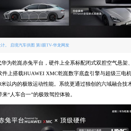
设计。 启境汽车供图 第1眼TV-华龙网发
代华为乾崑赤兔平台，硬件上全系标配闭式双腔空气悬架
上搭载HUAWEI XMC乾崑数字底盘引擎与超级三电
离33米以内的极致运动性能。系统更通过独创的六域融合技
来“人车合一”的极致驾控体验。