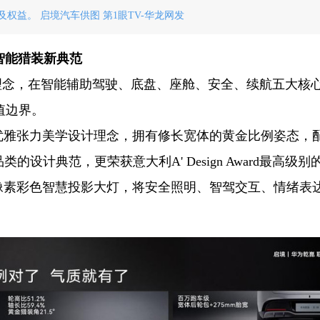
及权益。 启境汽车供图 第1眼TV-华龙网发
智能猎装新典范
的理念，在智能辅助驾驶、底盘、座舱、安全、续航五大核
值边界。
优雅张力美学设计理念，拥有修长宽体的黄金比例姿态，
设计典范，更荣获意大利A' Design Award最高级别
双百万像素彩色智慧投影大灯，将安全照明、智驾交互、情绪表