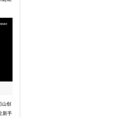
门山创
让新手