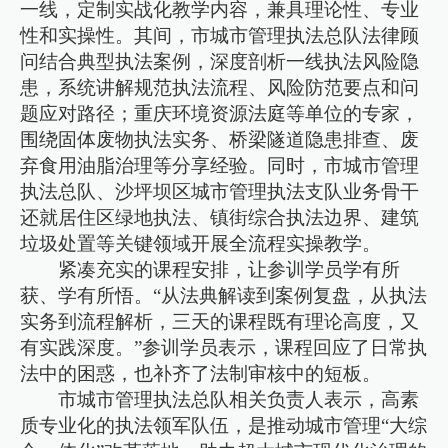
一线，定制实战化教学内容，兼具理论性、专业
性和实操性。其间，市城市管理执法总队法律顾
问结合典型执法案例，深度剖析一线执法风险隐
患，系统讲解规范执法流程、风险防范要点和问
题应对路径；重庆环境资源法庭等单位的专家，
围绕固体废物执法实务、桥梁隧道隐患排查、废
弃食用油脂治理等分享经验。同时，市城市管理
执法总队、沙坪坝区城市管理执法支队业务骨干
还就居住区绿地执法、镇街综合执法边界、建筑
垃圾处置等关键领域开展全流程实操教学。
紧凑充实的课程安排，让参训学员学有所
获、学有所悟。“从法典解读到案例复盘，从执法
实务到流程解析，三天的课程既有理论高度，又
有实践深度。”参训学员表示，课程回应了日常执
法中的困惑，也补齐了法制审核中的短板。
市城市管理执法总队相关负责人表示，高素
质专业化的执法领军队伍，是推动城市管理“大综