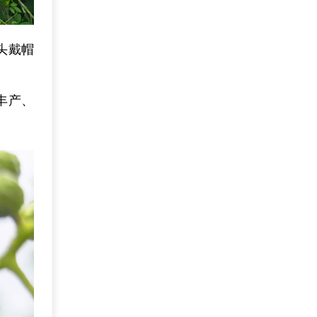
头戴帽
丰产、