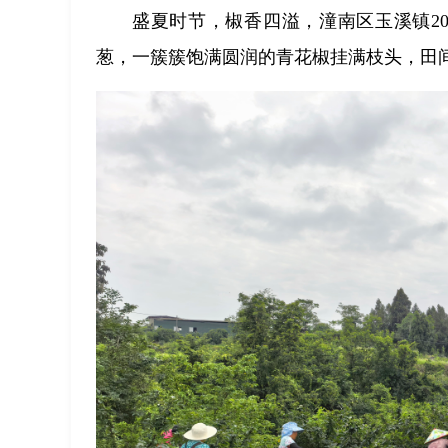
盛夏时节，椒香四溢，潼南区玉溪镇2
葱，一簇簇饱满圆润的青花椒挂满枝头，田