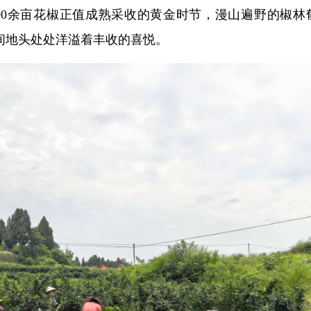
00余亩花椒正值成熟采收的黄金时节，漫山遍野的椒林
间地头处处洋溢着丰收的喜悦。