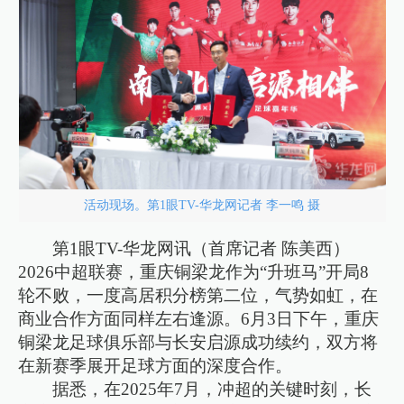
活动现场。第1眼TV-华龙网记者 李一鸣 摄
第1眼TV-华龙网讯（首席记者 陈美西）
2026中超联赛，重庆铜梁龙作为“升班马”开局8
轮不败，一度高居积分榜第二位，气势如虹，在
商业合作方面同样左右逢源。6月3日下午，重庆
铜梁龙足球俱乐部与长安启源成功续约，双方将
在新赛季展开足球方面的深度合作。
据悉，在2025年7月，冲超的关键时刻，长