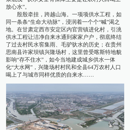
放心水”。
殷殷牵挂，跨越山海。一项项供水工程，如
同一条条“生命大动脉”，浸润着一个个“喊”渴之
地。在甘肃定西市安定区内官营镇进化村，引洮
供水工程让洁净自来水通到家家户户，彻底终结
了过去村民水窖集雨、毛驴驮水的历史；在贵州
思南县许家坝镇兴隆场村，这里曾受喀斯特地貌
影响“存不住水”，如今当地建成城乡供水一体
化“大水网”，兴隆场村村民和全县64万农村人口
喝上了与城市同样优质的自来水……