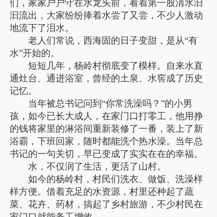
们，家家户户守在水龙头前，看着第一股清水汩
汩流出，大家纷纷捧着水尝了又尝，不少人激动
地流下了泪水。
老人们常说，西海固的日子变甜，是从“有
水”开始的。
短短几年，杨岭村彻底变了模样。自来水直
通灶台、通进浴室，曾经的土泉、水窖成了历史
记忆。
当年被总书记问到“你常洗澡吗？”的小男
孩，如今已长大成人，在家门口打零工，他用挣
的钱将家里的淋浴间重新装修了一番，装上了新
浴霸，下班回家，随时都能洗个热水澡。当年总
书记的一句关切，早已变成了实实在在的幸福。
水，不仅润了生活，更活了山村。
如今的杨岭村，村民们洗衣、做饭、洗澡样
样方便。借着充足的水资源，村里还种起了蔬
菜、花卉、药材，搞起了乡村旅游，不少村民在
家门口就能务工增收。