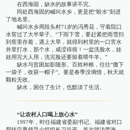
在西海固，缺水的故事讲不完。
同处西海固的喊叫水乡，更是把“盼水”刻进
了地名里。
喊叫水乡周段头村71岁的冯秀花，守着院口
水窖过了大半辈子。“下雨下雪，要赶紧把雨雪扫
到窖里存着，遇上大旱，就得到村里的一口苦水
井里打水，那个水，咸涩得很！一盆洗脸水，娃
娃用完大人用，洗完脸还要留着喂牛羊。”
缺水与贫困如影随形。百姓种粮，往往“撒下
一袋子，收获一帽子”。要是春季没墒情，秋天就
颗粒无收。
缺水，困住了生计，也黯淡了生活。
“让农村人口喝上放心水”
1997年，时任福建省委副书记、福建省对口
帮扶宁夏领导小组组长习近平，首次踏访西海