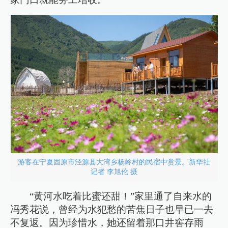
游客在宁夏固原市泾源县大湾乡杨岭村的民宿中赏景。新华社
记者 李旭伦 摄
“黄河水吃着比蜜还甜！”家里通了自来水的
冯秀花说，曾经为水犯愁的苦焦日子也早已一去
不复返。因为珍惜水，她还留着那口井窖存雨