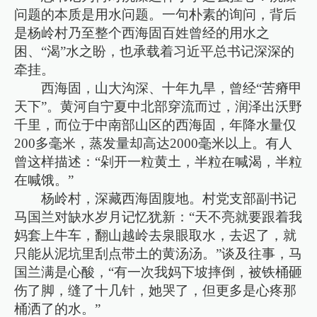
问题的本质是用水问题。一句朴素的询问，背后
是杨岭村乃至整个西海固百姓曾经的用水之
困、“渴”水之盼，也承载着习近平总书记深深的
牵挂。
西海固，山大沟深、十年九旱，曾经“苦瘠甲
天下”。黄河自宁夏中北部穿流而过，润泽出沃野
千里，而位于中南部山区的西海固，年降水量仅
200多毫米，蒸发量却高达2000毫米以上。有人
曾这样描述：“剁开一粒黄土，半粒在喊渴，半粒
在喊饿。”
杨岭村，深藏西海固腹地。村党支部副书记
马国兰对缺水岁月记忆犹新：“天不亮就要跟着我
妈套上牛车，翻山越岭去泉眼取水，去迟了，就
只能从泥坑里刮点带土的黄汤汤。”谈及往事，马
国兰满是心酸，“有一次我妈下坡摔倒，被铁桶砸
伤了脚，缝了十几针，她哭了，但更多是心疼那
桶洒了的水。”