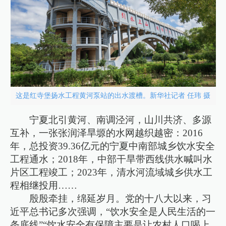
这是红寺堡扬水工程黄河泵站的出水渡槽。新华社记者 任玮 摄
宁夏北引黄河、南调泾河，山川共济、多源
互补，一张张润泽旱塬的水网越织越密：2016
年，总投资39.36亿元的宁夏中南部城乡饮水安全
工程通水；2018年，中部干旱带西线供水喊叫水
片区工程竣工；2023年，清水河流域城乡供水工
程相继投用……
殷殷牵挂，绵延岁月。党的十八大以来，习
近平总书记多次强调，“饮水安全是人民生活的一
条底线”“饮水安全有保障主要是让农村人口喝上