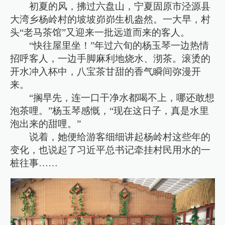
初夏的风，拂过六盘山，宁夏固原市泾源县
大湾乡杨岭村的坡坡峁峁生机盎然。一大早，村
头“老马茶馆”又迎来一批远道而来的客人。
“快往屋里坐！”年过六旬的杨玉琴一边热情
招呼客人，一边手脚麻利地烧水、沏茶。滚烫的
开水冲入杯中，八宝茶甘甜的香气瞬间弥漫开
来。
“搁早先，连一口干净水都喝不上，哪还敢想
泡茶哩。”杨玉琴感慨，“现在这日子，真是水里
泡出来的甜哩。”
说着，她便给游客细细讲起杨岭村这些年的
变化，也说起了习近平总书记牵挂村民用水的一
桩往事……