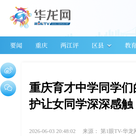
要闻
重庆
两江评
区县
教
重庆育才中学同学们
护让女同学深深感触
2026-06-03 20:48:02
来源：
第1眼TV-华龙