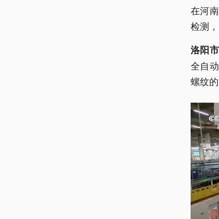
在河
检测，
洛阳市
全自动
螺纹的