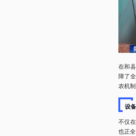
在和县
障了全
农机制
设
不仅
也正全