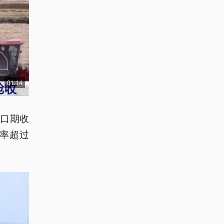
01:14
口期收
率超过