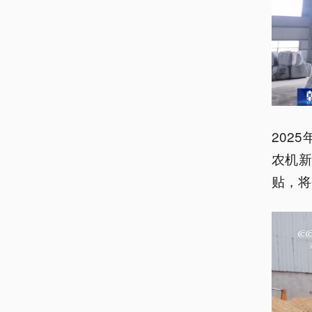
202
农机新
贴，将