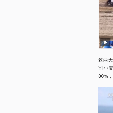
这两
割小
30%