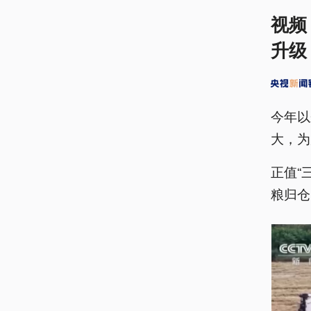
视频
升级
今年以
大，为
正值“
粮归仓