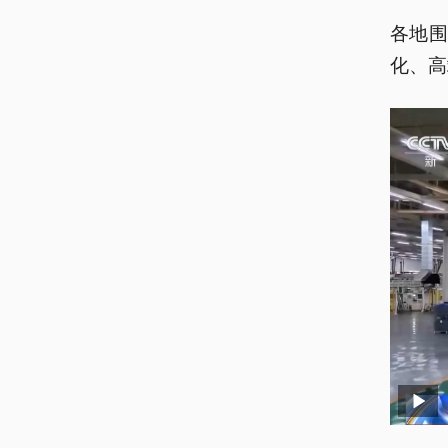
各地
化、高