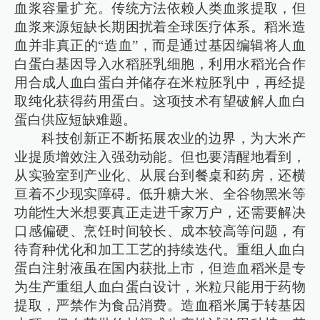
血浆容量扩充。传统方法依赖人类血浆提取，但
血浆来源短缺长期困扰着全球医疗体系。稻米造
血并非真正的“造血”，而是通过基因编辑将人血
白蛋白基因导入水稻胚乳细胞，利用水稻光合作
用合成人血白蛋白并储存在米粒胚乳中，再经提
取纯化获得药用蛋白。这项技术有望破解人血白
蛋白供应短缺难题。
科技创新正不断拓展农业的边界，为大米产
业提质增效注入强劲动能。但也要清醒地看到，
从实验室到产业化、从展台到餐桌和药房，还横
亘着不少现实障碍。低升糖大米、全谷物黑米等
功能性大米想要真正走进千家万户，还需要解决
口感偏硬、烹饪时间较长、成本较高等问题，有
待育种优化和加工工艺的持续迭代。重组人血白
蛋白注射液虽在国内获批上市，但造血稻米是专
为生产重组人血白蛋白设计，米粒只能用于药物
提取，严禁作为食品消费。造血稻米属于转基因