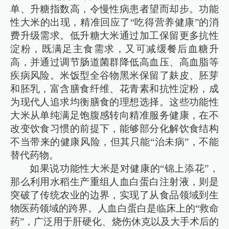
单、升糖指数高，令慢性病患者望而却步。功能
性大米的出现，精准回应了“吃得营养健康”的消
费升级需求。低升糖大米通过加工保留更多抗性
淀粉，既满足主食需求，又可减缓餐后血糖升
高，并通过调节肠道菌群降低高血压、高血脂等
疾病风险。米饭型全谷物黑米保留了麸皮、胚芽
和胚乳，富含膳食纤维、花青素和抗性淀粉，成
为现代人追求均衡膳食的理想选择。这些功能性
大米从单纯满足饱腹感转向精准服务健康，在不
改变饮食习惯的前提下，能够部分化解饮食结构
不当带来的健康风险，但其只能“治未病”，不能
替代药物。
如果说功能性大米是对健康的“锦上添花”，
那么利用水稻生产重组人血白蛋白注射液，则是
突破了传统农业的边界，实现了从食品领域到生
物医药领域的跨界。人血白蛋白是临床上的“救命
药”，广泛用于肝硬化、烧伤休克以及大手术后的