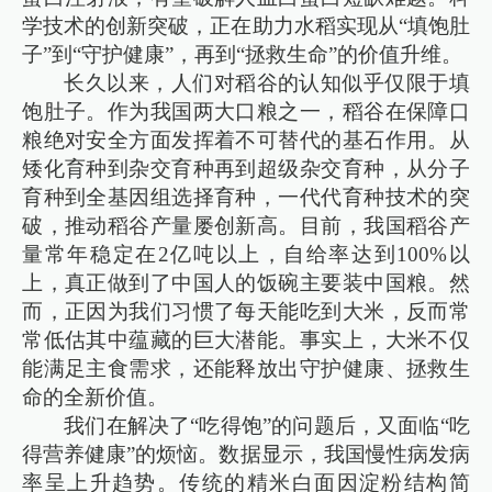
学技术的创新突破，正在助力水稻实现从“填饱肚
子”到“守护健康”，再到“拯救生命”的价值升维。
长久以来，人们对稻谷的认知似乎仅限于填
饱肚子。作为我国两大口粮之一，稻谷在保障口
粮绝对安全方面发挥着不可替代的基石作用。从
矮化育种到杂交育种再到超级杂交育种，从分子
育种到全基因组选择育种，一代代育种技术的突
破，推动稻谷产量屡创新高。目前，我国稻谷产
量常年稳定在2亿吨以上，自给率达到100%以
上，真正做到了中国人的饭碗主要装中国粮。然
而，正因为我们习惯了每天能吃到大米，反而常
常低估其中蕴藏的巨大潜能。事实上，大米不仅
能满足主食需求，还能释放出守护健康、拯救生
命的全新价值。
我们在解决了“吃得饱”的问题后，又面临“吃
得营养健康”的烦恼。数据显示，我国慢性病发病
率呈上升趋势。传统的精米白面因淀粉结构简