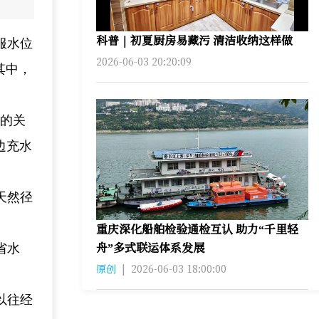
科普｜初夏厨房易藏污 清洁收纳这样做
服水位
2026-06-03 20:20:09
其中，
试的关
边充水
天然径
重庆深化船舶检验通检互认 助力“千里轻
舟”多式联运体系发展
省水
原创
|
2026-06-03 18:00:00
以往经