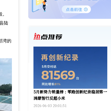
段。
县陆
部湾的
5月新势力销量榜：零跑创新纪录稳居第一
鸿蒙智行反超小米
2026-06-03 20:01:51