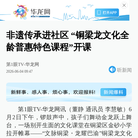
非遗传承进社区 “铜梁龙文化全
龄普惠特色课程”开课
第1眼TV-华龙网
听新闻
2026-06-04 09:47
第1眼TV-华龙网讯（董静 通讯员 李慧敏）6
月2日下午，锣鼓声中，孩子们舞动金龙跃上舞
台，一场别开生面的文化课堂在铜梁区金砂小学
拉开帷幕——“文脉铜梁・龙耀巴渝”铜梁龙文化