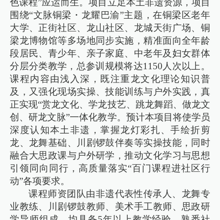
色课程”应运而生。项目立足本土非遗资源，项目
围绕“文脉铜梁・龙耀巴渝”主题，在铜梁区老年
大学、正街社区、龙山社区、龙城天街广场、铜
梁龙博物馆等多场地同步实施，精准面向全年龄
段居民、青少年、亲子家庭、中老年及妇女群体
分层分类教学，总参训规模将达1150人次以上。
课程内容由浅入深，既注重龙文化理论知识普
及，又强化现场实操、技能训练与户外实践，真
正实现“赏龙文化、学龙技艺、跳龙舞蹈、做龙文
创、研龙文脉”一体化教学。预计本项目将使学员
深度认知本土非遗，掌握龙灯彩扎、手绘折剪
龙、龙舞基础、川剧锣鼓伴奏等实操技能，同时
融合大思政课与户外研学，推动文化学习与思想
引领同向同行，高质量落实“百门课程进社区行
动”各项要求。
课程师资团队由非遗代表性传承人、龙舞专
业教练、川剧锣鼓教师、美术手工教师、思政研
学导师组成，均具备5年以上教学经验，熟悉社