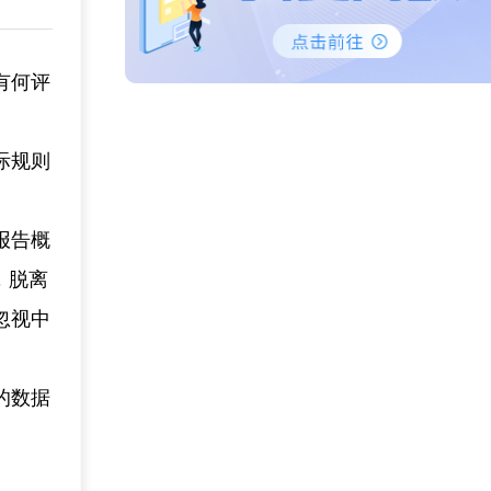
有何评
际规则
报告概
，脱离
忽视中
的数据