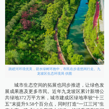
跳磴河环境优美，碧水绿树环抱中，市民在步道悠闲行走。九
龙坡区生态环境局 供图
城市生态空间的拓展也同步推进，让绿色发
展成果惠及更多市民。近年九龙坡区累计新增公
共绿地372万平方米，城市建成区绿地率较“十三
五”末提升9.58个百分点，同时打造“一江三河”生