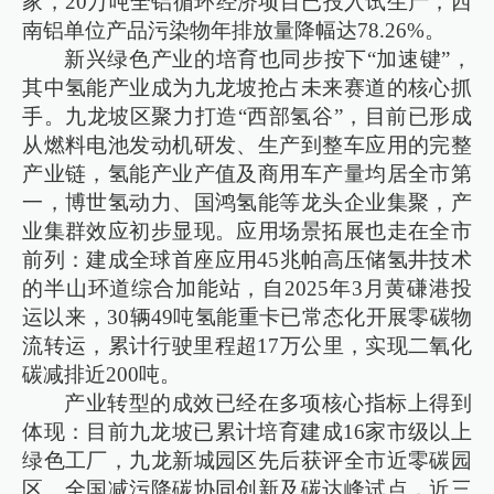
家，20万吨全铝循环经济项目已投入试生产，西
南铝单位产品污染物年排放量降幅达78.26%。
新兴绿色产业的培育也同步按下“加速键”，
其中氢能产业成为九龙坡抢占未来赛道的核心抓
手。九龙坡区聚力打造“西部氢谷”，目前已形成
从燃料电池发动机研发、生产到整车应用的完整
产业链，氢能产业产值及商用车产量均居全市第
一，博世氢动力、国鸿氢能等龙头企业集聚，产
业集群效应初步显现。应用场景拓展也走在全市
前列：建成全球首座应用45兆帕高压储氢井技术
的半山环道综合加能站，自2025年3月黄磏港投
运以来，30辆49吨氢能重卡已常态化开展零碳物
流转运，累计行驶里程超17万公里，实现二氧化
碳减排近200吨。
产业转型的成效已经在多项核心指标上得到
体现：目前九龙坡已累计培育建成16家市级以上
绿色工厂，九龙新城园区先后获评全市近零碳园
区、全国减污降碳协同创新及碳达峰试点，近三