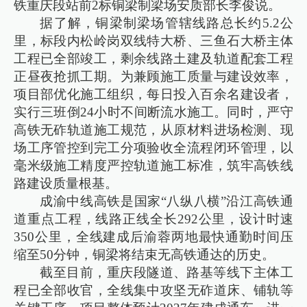
铁重庆段站前2标铜梁制梁场安质部长李俊说。
据了解，铜梁制梁场管辖线路总长约5.2公
里，标段内松岭岗双线特大桥、三鱼石大桥主体
工程已全部竣工，剩余线路土建及轨道配套工程
正昼夜抢抓工期。为兼顾施工质量与建设效率，
项目部优化施工组织，每日投入百余名建设者，
实行三班倒24小时不间断流水施工。同时，严守
高铁无砟轨道施工规范，从原材料进场检测、现
场工序管控到完工分项验收全流程闭环管理，以
毫米级施工精度严控轨道施工标准，筑牢高铁线
路建设质量根基。
成渝中线高铁是国家“八纵八横”沿江高铁通
道重点工程，线路正线全长292公里，设计时速
350公里，全线建成后渝蓉两地最快通勤时间压
缩至50分钟，铜梁将结束无高铁通达的历史。
截至目前，重庆段隧道、路基等线下主体工
程已全部收官，全线集中攻坚无砟道床、铺轨等