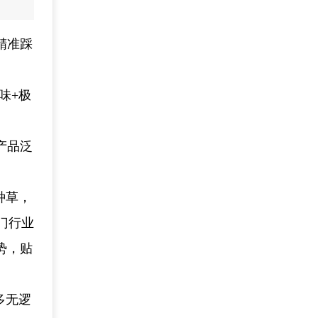
精准踩
味+极
产品泛
种草，
门行业
势，贴
。
多无逻