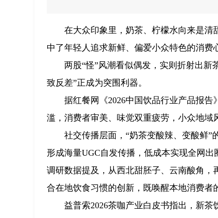
在大众印象里，奶茶、柠檬水向来是清
中了年轻人追求新鲜、偏爱小众特色的消费
两股“怪”风潮看似偶发，实则折射出新
致反差”正成为突围利器。
据红餐网《2026中国饮品行业产品报
滥，消费者审美、味觉双重疲劳，小众地域
社交传播层面，“奶茶变酸辣、变酸鲜
形成海量UGC自发传播，低成本实现全网
调研数据提及，从西北甜胚子、云南酸角，
合在地饮食习惯的创新，既唤醒本地消费者
益普索2026茶咖产业白皮书指出，新