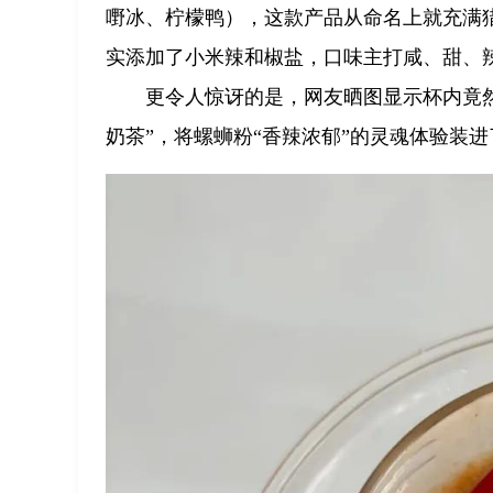
嘢冰、柠檬鸭），这款产品从命名上就充满
实添加了小米辣和椒盐，口味主打咸、甜、
更令人惊讶的是，网友晒图显示杯内竟
奶茶”，将螺蛳粉“香辣浓郁”的灵魂体验装