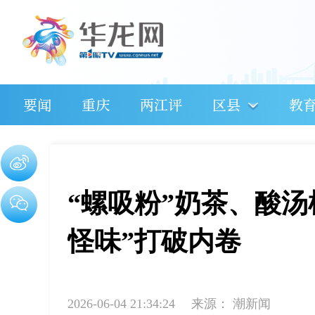
要闻
重庆
两江评
区县
教
“螺吸粉”奶茶、酸
怪味”打破内卷
2026-06-04 21:34:24
来源：
潮新闻