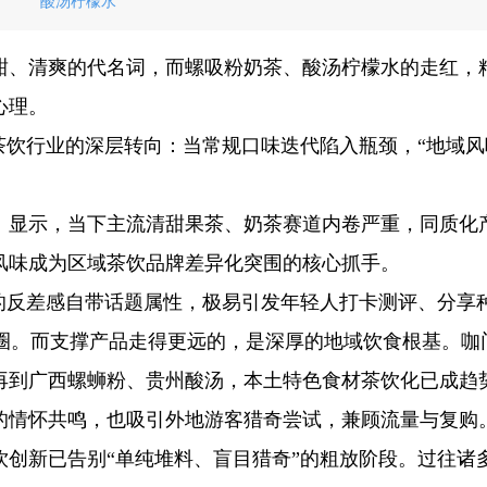
“酸汤柠檬水”
甜、清爽的代名词，而螺吸粉奶茶、酸汤柠檬水的走红，
心理。
茶饮行业的深层转向：当常规口味迭代陷入瓶颈，“地域风
告》显示，当下主流清甜果茶、奶茶赛道内卷严重，同质化
风味成为区域茶饮品牌差异化突围的核心抓手。
”的反差感自带话题属性，极易引发年轻人打卡测评、分享
出圈。而支撑产品走得更远的，是深厚的地域饮食根基。咖
再到广西螺蛳粉、贵州酸汤，本土特色食材茶饮化已成趋
的情怀共鸣，也吸引外地游客猎奇尝试，兼顾流量与复购
茶饮创新已告别“单纯堆料、盲目猎奇”的粗放阶段。过往诸