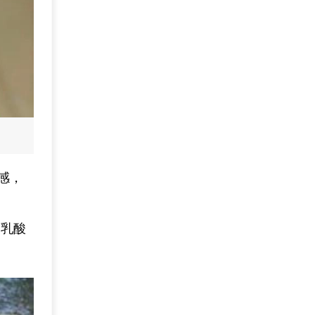
感，
含乳酸