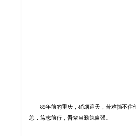
85年前的重庆，硝烟遮天，苦难挡不住
恙，笃志前行，吾辈当勤勉自强。