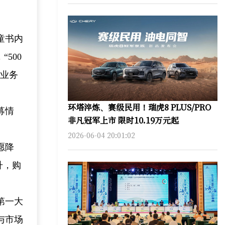
童书内
500
书业务
环塔淬炼、赛级民用！瑞虎8 PLUS/PRO
募情
非凡冠军上市 限时10.19万元起
2026-06-04 20:01:02
愿降
升，购
第一大
与市场