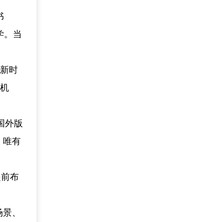
书
学。当
会新时
育机
国外版
：唯有
提前布
场景、