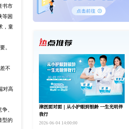
童书市
挟等困
求，童
重要。
参差不
端对高
津医面对面｜从小护眼到银龄 一生光明伴
竞争、
我行
转型的
2026-06-04 14:00:00