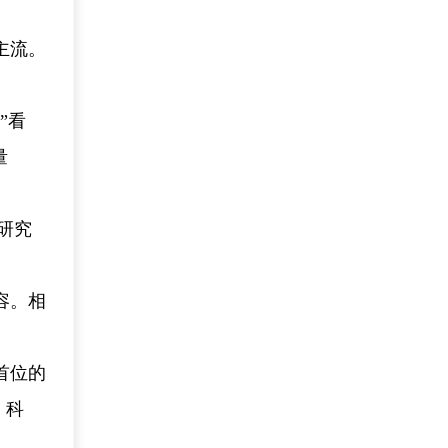
主流。
”看
量
研究
容。相
首位的
、科