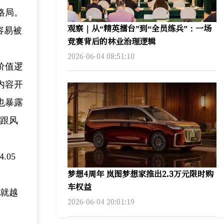
格局。
观察｜从“精英擂台”到“全员练兵”：一场
容易被
竞赛背后的林业治理逻辑
2026-06-04 08:51:10
价值逻
内容开
也暴露
场跟风
05
梦想4周年 岚图梦想家推出2.3万元限时购
车权益
也就越
2026-06-04 20:01:19