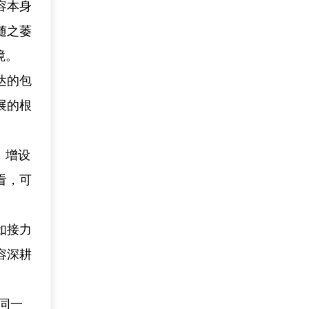
容本身
随之萎
境。
达的包
展的根
，增设
看，可
如接力
容深耕
同一