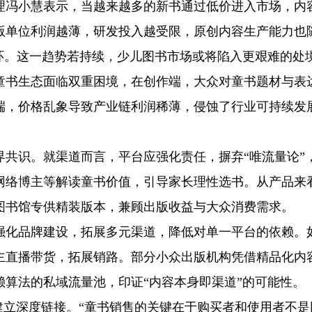
理冯小慧表示，当越来越多的新书通过低价进入市场，内
版单位利润越薄，研发投入越受限，原创内容生产能力也
环。这一趋势若持续，少儿图书市场或将陷入更艰难的处
童书生态面临双重困境，在创作端，大众对童书题材与表
端，价格乱象导致产业链利润稀薄，侵蚀了行业可持续发
界共识。就渠道而言，平台应强化责任，摒弃“唯流量论”
网络博主等解读童书价值，引导家长理性选书。从产品来
图书馆专供精装版本，兼顾出版收益与大众消费需求。
强化品牌建设，拓展多元渠道，降低对单一平台的依赖。
主直播带货，拓展销路。部分小众出版机构凭借精品化内
算法的私域流量池，印证“内容本身即渠道”的可能性。
建立深度链接。“童书销售的关键在于购买者和使用者不是