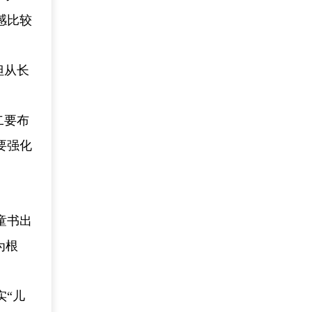
感比较
但从长
二要布
要强化
童书出
为根
实“儿