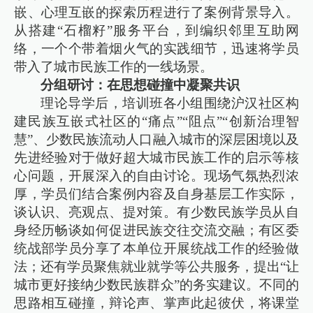
嵌、心理互嵌的探索历程进行了案例背景导入。
从搭建“石榴籽”服务平台，到编织邻里互助网
络，一个个带着烟火气的实践细节，迅速将学员
带入了城市民族工作的一线场景。
分组研讨：在思想碰撞中凝聚共识
理论导学后，培训班各小组围绕沪汉社区构
建民族互嵌式社区的“痛点”“阻点”“创新治理智
慧”、少数民族流动人口融入城市的深层困境以及
先进经验对于做好超大城市民族工作的启示等核
心问题，开展深入的自由讨论。现场气氛热烈浓
厚，学员们结合案例内容及自身基层工作实际，
谈认识、亮观点、提对策。有少数民族学员从自
身经历畅谈如何促进民族交往交流交融；有区委
统战部学员分享了本单位开展统战工作的经验做
法；还有学员聚焦就业就学等公共服务，提出“让
城市更好接纳少数民族群众”的务实建议。不同的
思路相互碰撞，辩论声、掌声此起彼伏，将课堂