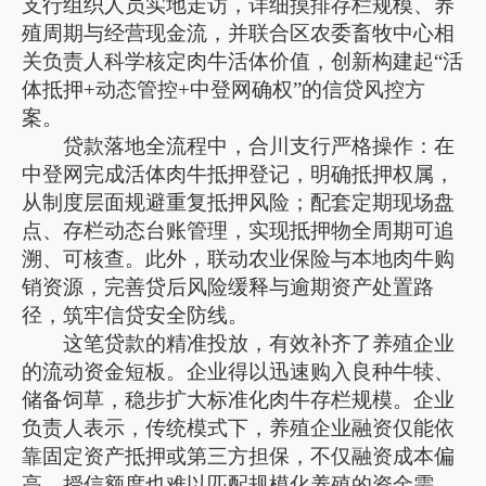
支行组织人员实地走访，详细摸排存栏规模、养
殖周期与经营现金流，并联合区农委畜牧中心相
关负责人科学核定肉牛活体价值，创新构建起“活
体抵押+动态管控+中登网确权”的信贷风控方
案。
贷款落地全流程中，合川支行严格操作：在
中登网完成活体肉牛抵押登记，明确抵押权属，
从制度层面规避重复抵押风险；配套定期现场盘
点、存栏动态台账管理，实现抵押物全周期可追
溯、可核查。此外，联动农业保险与本地肉牛购
销资源，完善贷后风险缓释与逾期资产处置路
径，筑牢信贷安全防线。
这笔贷款的精准投放，有效补齐了养殖企业
的流动资金短板。企业得以迅速购入良种牛犊、
储备饲草，稳步扩大标准化肉牛存栏规模。企业
负责人表示，传统模式下，养殖企业融资仅能依
靠固定资产抵押或第三方担保，不仅融资成本偏
高，授信额度也难以匹配规模化养殖的资金需