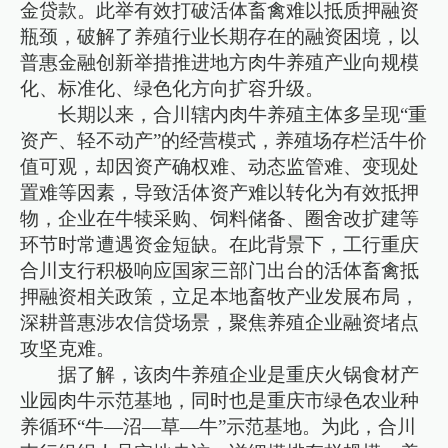
金贷款。此举有效打破活体畜禽难以抵质押融资
瓶颈，破解了养殖行业长期存在的融资困境，以
普惠金融创新举措推进地方肉牛养殖产业向规模
化、标准化、绿色化方向扩容升级。
长期以来，合川辖内肉牛养殖主体多呈现“重
资产、轻不动产”的经营模式，养殖场存栏活牛价
值可观，却因资产确权难、动态监管难、变现处
置难等因素，导致活体资产难以转化为有效抵押
物，企业在牛犊采购、饲料储备、圈舍改扩建等
环节时常遭遇资金短缺。在此背景下，工行重庆
合川支行积极响应国家三部门出台的活体畜禽抵
押融资相关政策，立足本地畜牧产业发展布局，
深耕普惠涉农信贷场景，聚焦养殖企业融资堵点
攻坚克难。
据了解，该肉牛养殖企业是重庆火锅食材产
业园肉牛示范基地，同时也是重庆市绿色农业种
养循环“牛—沼—草—牛”示范基地。为此，合川