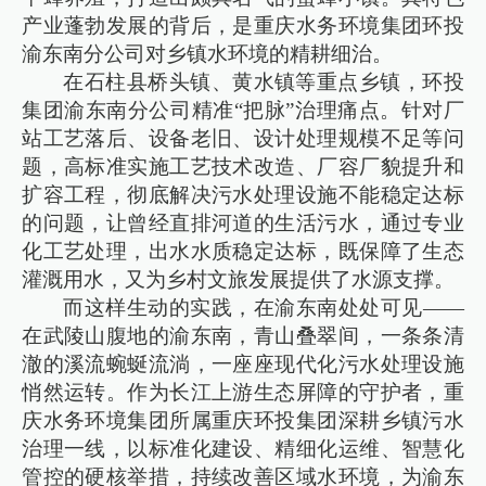
产业蓬勃发展的背后，是重庆水务环境集团环投
渝东南分公司对乡镇水环境的精耕细治。
在石柱县桥头镇、黄水镇等重点乡镇，环投
集团渝东南分公司精准“把脉”治理痛点。针对厂
站工艺落后、设备老旧、设计处理规模不足等问
题，高标准实施工艺技术改造、厂容厂貌提升和
扩容工程，彻底解决污水处理设施不能稳定达标
的问题，让曾经直排河道的生活污水，通过专业
化工艺处理，出水水质稳定达标，既保障了生态
灌溉用水，又为乡村文旅发展提供了水源支撑。
而这样生动的实践，在渝东南处处可见——
在武陵山腹地的渝东南，青山叠翠间，一条条清
澈的溪流蜿蜒流淌，一座座现代化污水处理设施
悄然运转。作为长江上游生态屏障的守护者，重
庆水务环境集团所属重庆环投集团深耕乡镇污水
治理一线，以标准化建设、精细化运维、智慧化
管控的硬核举措，持续改善区域水环境，为渝东