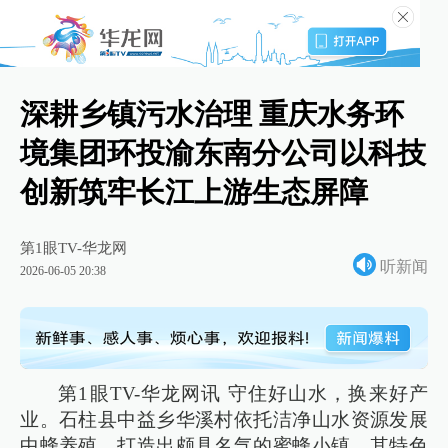
深耕乡镇污水治理 重庆水务环
境集团环投渝东南分公司以科技
创新筑牢长江上游生态屏障
第1眼TV-华龙网
听新闻
2026-06-05 20:38
第1眼TV-华龙网讯 守住好山水，换来好产
业。石柱县中益乡华溪村依托洁净山水资源发展
中蜂养殖，打造出颇具名气的蜜蜂小镇。其特色