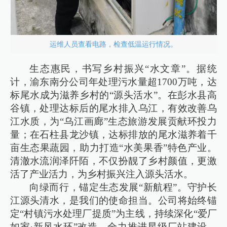
运维人员查看电路，检查低温运行情况。
生态惠民，书写乡村振兴“水文章”。据统
计，渝东南分公司年处理污水量超1700万吨，达
标尾水成为滋养乡村的“源头活水”。在彭水县高
谷镇，处理达标后的尾水排入乌江，有效改善乌
江水质，为“乌江画廊”生态旅游发展贡献环投力
量；在石柱县龙沙镇，达标排放的尾水滋养着千
亩生态果蔬园，助力打造“水美果香”特色产业。
清澈水流润泽阡陌，不仅扮靓了乡村颜值，更激
活了产业活力，为乡村振兴注入源头活水。
向绿而行，锚定生态发展“新航程”。守护长
江源头清水，是我们的使命担当。公司将始终锚
定“村镇污水处理厂提质”为主线，持续深化“爱厂
如家·新风水环”改造，全力推进星级厂站建设，