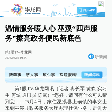
温情服务暖人心 巫溪“四声服
务”擦亮政务便民新底色
第1眼TV-华龙网
听新闻
2026-06-05 19:55
第1眼TV-华龙网讯（记者 冉长军 黄欢 实习
生 何炫 通讯员 陈露）“您好，请问有什么可以帮
到您……”6月4日，家住巫溪县上磺镇的李女士
来到巫溪县政务服务大厅办理社保业务，走进大