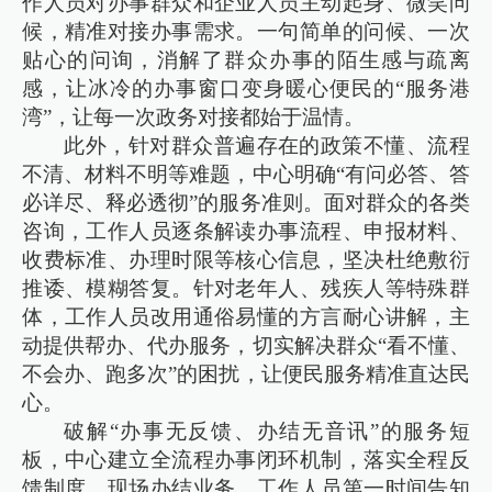
作人员对办事群众和企业人员主动起身、微笑问
候，精准对接办事需求。一句简单的问候、一次
贴心的问询，消解了群众办事的陌生感与疏离
感，让冰冷的办事窗口变身暖心便民的“服务港
湾”，让每一次政务对接都始于温情。
此外，针对群众普遍存在的政策不懂、流程
不清、材料不明等难题，中心明确“有问必答、答
必详尽、释必透彻”的服务准则。面对群众的各类
咨询，工作人员逐条解读办事流程、申报材料、
收费标准、办理时限等核心信息，坚决杜绝敷衍
推诿、模糊答复。针对老年人、残疾人等特殊群
体，工作人员改用通俗易懂的方言耐心讲解，主
动提供帮办、代办服务，切实解决群众“看不懂、
不会办、跑多次”的困扰，让便民服务精准直达民
心。
破解“办事无反馈、办结无音讯”的服务短
板，中心建立全流程办事闭环机制，落实全程反
馈制度。现场办结业务，工作人员第一时间告知