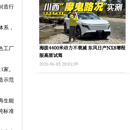
制造行
体系，
。
海拔4400米动力不衰减 东风日产NX8增程
色工厂
版高原试驾
2026-06-05 20:01:39
1家。
造示范
再生能
吨标准