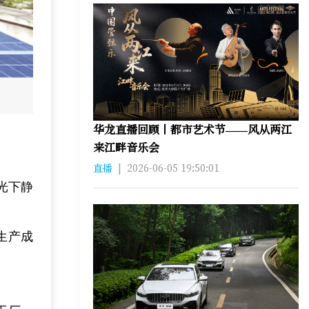
华龙直播回顾丨都市艺术节——风从两江
来江畔音乐会
直播
|
2026-06-05 19:50:01
光下静
生产成