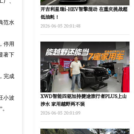
工厂、
开吉利星瑞i-HEV智擎混动 在重庆挑战超
低油耗！
典范水
2026-06-05 20:01:48
，停用
显著下
，完成
XWD智能四驱加持捷途旅行者PLUS上山
汪小波
涉水 家用越野两不误
”。
2026-06-05 20:01:09