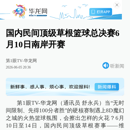
国内民间顶级草根篮球总决赛6
月10日南岸开赛
第1眼TV-华龙网
听新闻
2026-06-05 20:36
第1眼TV-华龙网（通讯员 舒永兵）当“无时
间限制、先得100分者胜”的硬核赛制遇上8D魔幻
之城的火热篮球氛围，会擦出怎样的火花？6月
10日至14日，国内民间顶级草根赛事——维