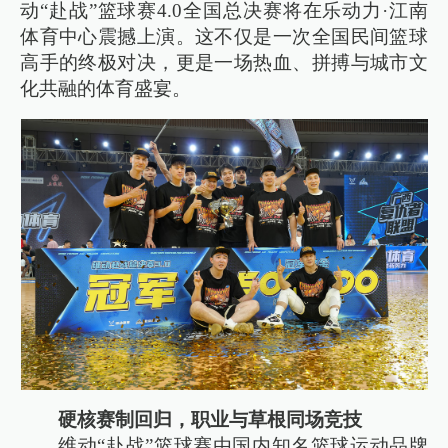
动“赴战”篮球赛4.0全国总决赛将在乐动力·江南
体育中心震撼上演。这不仅是一次全国民间篮球
高手的终极对决，更是一场热血、拼搏与城市文
化共融的体育盛宴。
硬核赛制回归，职业与草根同场竞技
维动“赴战”篮球赛由国内知名篮球运动品牌