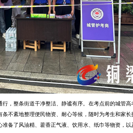
通行，整条街道干净整洁、静谧有序。在考点前的城管高
有条不紊地整理便民物资、耐心等候，随时为考生和家长
心准备了风油精、藿香正气液、饮用水、纸巾等物资，以