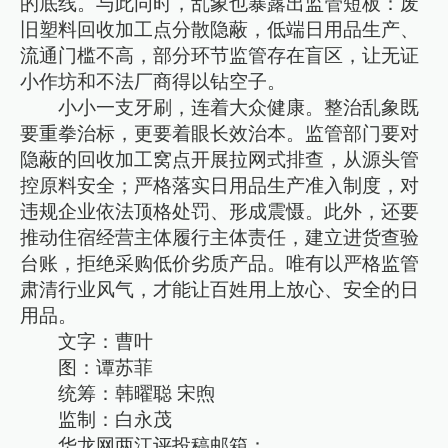
的底线。与此同时，乱象也暴露出监管短板：废
旧塑料回收加工点分散隐蔽，低端日用品生产、
流通门槛不高，部分环节监管存在盲区，让无证
小作坊和不法厂商得以钻空子。
小小一支牙刷，连着大众健康。整治乱象既
要重拳治标，更要着眼长效治本。监管部门要对
隐蔽的回收加工窝点开展拉网式排查，从源头管
控原料安全；严格落实日用品生产准入制度，对
违规企业依法顶格处罚、形成震慑。此外，还要
推动住宿经营主体履行主体责任，建立进货查验
台账，拒绝采购低价劣质产品。唯有以严格监管
肃清行业风气，才能让百姓用上放心、安全的日
用品。
文字：曹叶
图：谭苏菲
统筹：韩曜聪 宋煦
监制：白永茂
华龙网两江评投稿邮箱：