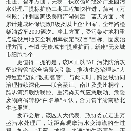
推进。碧水方面，关坝—扶欢循环经济产业园污
水处理厂提标扩能二期工程加快推进，蒲河（万
盛段）冲刺国家级美丽河湖创建。蓝天方面，将
累计建成环保绩效B级及以上企业4家，全年路检
柴油货车2000辆次。净土方面，受污染耕地和重
点建设用地安全利用率锁定“双百”目标。固废治
理方面，全域“无废城市”提质扩面，新建“无废城
市细胞”5个。
更值得一提的是，该区正以“AI+污染防治攻
坚战智管”综合场景为引擎，推动生态治理从“人
海巡查”迈向“数据智管”。与此同时，跨区域协同
治理持续深化——联合綦江、南川及贵州桐梓，
跨界河流联防联控、重污染天气应急联动、危险
废物跨省转移“白名单”互认，合力筑牢渝南黔北
生态屏障。
发布会后，该区人大代表、政协委员走进万
盛污水处理厂，近距离观摩污水变清流的全过
程。如今，“天蓝、地绿、水净”的生态画卷，正