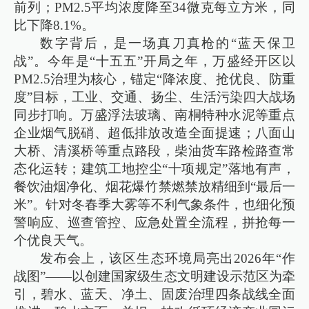
前列；PM2.5平均浓度降至34微克每立方米，同
比下降8.1%。
数字背后，是一场真刀真枪的“蓝天保卫
战”。今年是“十五五”开局之年，万盛经开区以
PM2.5治理为核心，锚定“降浓度、抢优良、防重
度”目标，工业、交通、扬尘、生活污染四大战场
同步打响。万盛浮法玻璃、南桐特种水泥等重点
企业烟气脱硝、超低排放改造全面提速；八面山
大桥、清溪桥等重点路段，柴油货车路检路查常
态化运转；建筑工地控尘“十项规定”落地有声，
餐饮油烟净化、烟花爆竹禁燃禁放精细到“最后一
米”。针对冬春季大雾等不利气象条件，也细化预
警响应、巡查管控、应急处置全流程，拼抢每一
个优良天气。
发布会上，该区生态环境局亮出2026年“作
战图”——以创建国家级生态文明建设示范区为牵
引，碧水、蓝天、净土、固废治理四条战线全面