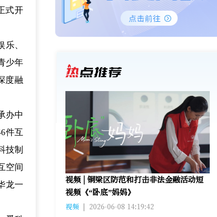
正式开
娱乐、
青少年
深度融
承办中
6件互
科技制
互空间
视频 | 铜梁区防范和打击非法金融活动短
华龙一
视频《“卧底”妈妈》
视频
|
2026-06-08 14:19:42