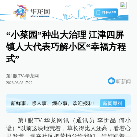
“小菜园”种出大治理 江津四屏
镇人大代表巧解小区“幸福方程
式”
第1眼TV-华龙网
听新闻
2026-06-08 17:22
第1眼TV-华龙网讯（通讯员 李忻品 何小
谧）“以前这块地荒着，草长得比人还高，看着心
里发慌。现在社区把菜地分给我们，娃娃跟着一