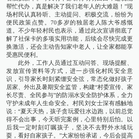
帮忙代办，真是解决了我们老年人的大难题！”现
场村民认真聆听、主动提问、积极交流，纷纷为
便民政策点赞。70多岁的独居老人陈大爷感慨
道。不少年轻村民也表示，通过此次宣讲彻底了
解了社保卡的多项实用功能，后续会尽快完成更
换激活，还会主动告知家中老人，让全家都能享
受惠民便利。
此外，工作人员通过互动问答、现场提醒、
发放宣传资料等方式，进一步强化村民安全意
识，引导家长时刻紧绷安全弦，常态化做好孩子
居家、外出及暑期安全监管，构建“村委宣传、家
长尽责、全民参与”的防溺水安全防护体系，全力
守护未成年人生命安全。村民刘女士深有感触地
说：“夏天天热，孩子贪玩爱往水边跑，以前总觉
得不会出事，今天听完案例，心里特别后怕。以
后我一定时刻叮嘱孩子，坚决不去野外水域玩
耍，看好自家孩子。”大家纷纷承诺，今后会提高