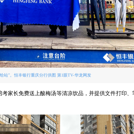
给站”。恒丰银行重庆分行供图 第1眼TV-华龙网发
和陪考家长免费送上酸梅汤等清凉饮品，并提供文件打印、