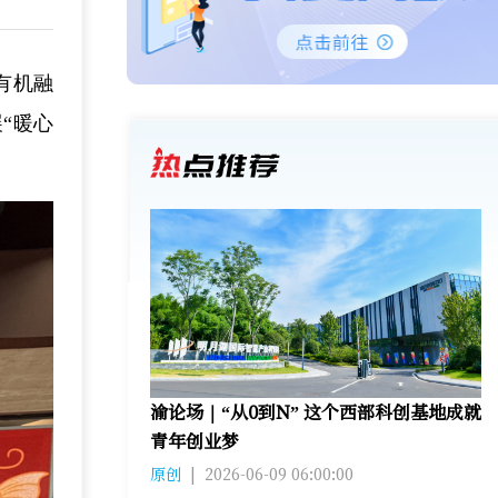
有机融
“暖心
渝论场｜“从0到N” 这个西部科创基地成就
青年创业梦
原创
|
2026-06-09 06:00:00