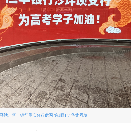
驿站。恒丰银行重庆分行供图 第1眼TV-华龙网发