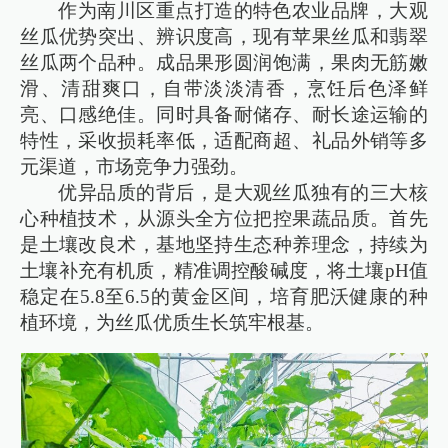
作为南川区重点打造的特色农业品牌，大观
丝瓜优势突出、辨识度高，现有苹果丝瓜和翡翠
丝瓜两个品种。成品果形圆润饱满，果肉无筋嫩
滑、清甜爽口，自带淡淡清香，烹饪后色泽鲜
亮、口感绝佳。同时具备耐储存、耐长途运输的
特性，采收损耗率低，适配商超、礼品外销等多
元渠道，市场竞争力强劲。
优异品质的背后，是大观丝瓜独有的三大核
心种植技术，从源头全方位把控果蔬品质。首先
是土壤改良术，基地坚持生态种养理念，持续为
土壤补充有机质，精准调控酸碱度，将土壤pH值
稳定在5.8至6.5的黄金区间，培育肥沃健康的种
植环境，为丝瓜优质生长筑牢根基。