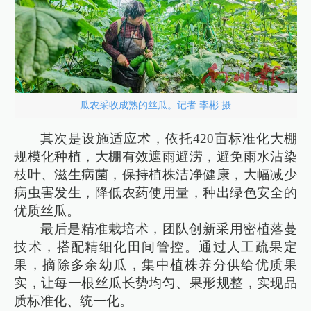
瓜农采收成熟的丝瓜。记者 李彬 摄
其次是设施适应术，依托420亩标准化大棚
规模化种植，大棚有效遮雨避涝，避免雨水沾染
枝叶、滋生病菌，保持植株洁净健康，大幅减少
病虫害发生，降低农药使用量，种出绿色安全的
优质丝瓜。
最后是精准栽培术，团队创新采用密植落蔓
技术，搭配精细化田间管控。通过人工疏果定
果，摘除多余幼瓜，集中植株养分供给优质果
实，让每一根丝瓜长势均匀、果形规整，实现品
质标准化、统一化。