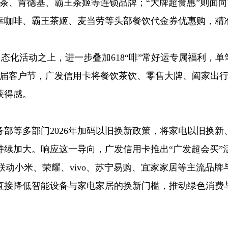
的茶、肯德基、霸王茶姬等连锁品牌；“大牌超食惠”则面
瑞幸咖啡、霸王茶姬、麦当劳等头部餐饮代金券优惠购，精
常态化活动之上，进一步叠加618“啡”常好运专属福利，单
；本届客户节，广发信用卡将餐饮茶饮、零售大牌、阖家出
获得感。
部等多部门2026年加码以旧换新政策，将家电以旧换新
续加大。响应这一导向，广发信用卡推出“广发超会买”
联动小米、荣耀、vivo、苏宁易购、宜家家居等主流品牌
直接降低智能设备与家电家居的换新门槛，推动绿色消费