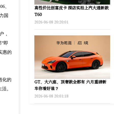
06、
高性价比创富皮卡 探店实拍上汽大通新款
T60
力国
2026-06-08 20:20:01
户，
”即
实惠的
惠化的
GT、大六座、顶奢款全都有 六月重磅新
车你看好谁？
生活。
2026-06-08 20:01:18