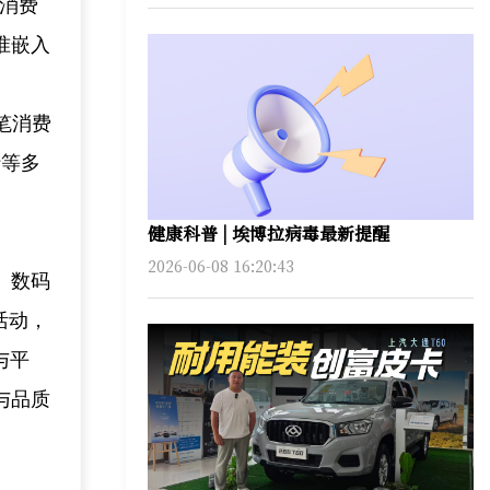
向消费
准嵌入
笔消费
行等多
健康科普 | 埃博拉病毒最新提醒
2026-06-08 16:20:43
、数码
活动，
与平
与品质