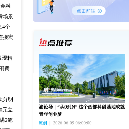
励金融
费场景
.4个
连接宏
发现精
消费
次分明
渝论场｜“从0到N” 这个西部科创基地成就
0元立
青年创业梦
满2笔
原创
|
2026-06-09 06:00:00